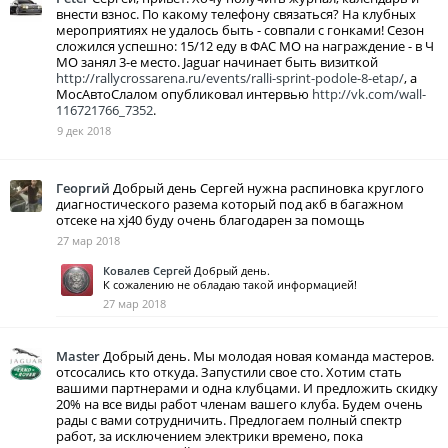
внести взнос. По какому телефону связаться? На клубных
мероприятиях не удалось быть - совпали с гонками! Сезон
сложился успешно: 15/12 еду в ФАС МО на награждение - в Ч
МО занял 3-е место. Jaguar начинает быть визиткой
http://rallycrossarena.ru/events/ralli-sprint-podole-8-etap/
, а
МосАвтоСлалом опубликовал интервью
http://vk.com/wall-
116721766_7352
.
9 дек 2018
Георгий
Добрый день Сергей нужна распиновка круглого
диагностического разема который под акб в багажном
отсеке на xj40 буду очень благодарен за помощь
27 мар 2018
Ковалев Сергей
Добрый день.
К сожалению не обладаю такой информацией!
27 мар 2018
Master
Добрый день. Мы молодая новая команда мастеров.
отсосались кто откуда. Запустили свое сто. Хотим стать
вашими партнерами и одна клубцами. И предложить скидку
20% на все виды работ членам вашего клуба. Будем очень
рады с вами сотрудничить. Предлогаем полный спектр
работ, за исключением электрики времено, пока