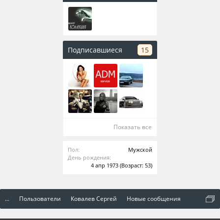
Подписавшиеся
15
Показать все
Пол:
Мужской
День рождения:
4 апр 1973
(Возраст: 53)
...
Пользователи
Ковалев Сергей
Новые сообщения