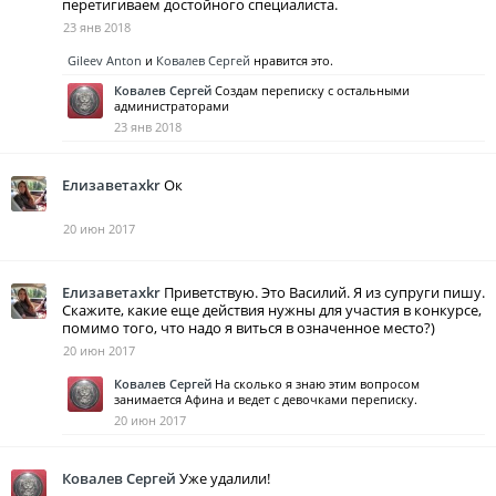
перетигиваем достойного специалиста.
23 янв 2018
Gileev Anton
и
Ковалев Сергей
нравится это.
Ковалев Сергей
Создам переписку с остальными
администраторами
23 янв 2018
Елизаветаxkr
Ок
20 июн 2017
Елизаветаxkr
Приветствую. Это Василий. Я из супруги пишу.
Скажите, какие еще действия нужны для участия в конкурсе,
помимо того, что надо я виться в означенное место?)
20 июн 2017
Ковалев Сергей
На сколько я знаю этим вопросом
занимается Афина и ведет с девочками переписку.
20 июн 2017
Ковалев Сергей
Уже удалили!