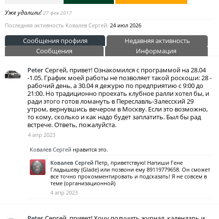
Уже удалили!
27 фев 2017
Последняя активность Ковалев Сергей:
24 июл 2026
Сообщения профиля
Недавняя активность
Сообщения
Информация
Peter
Сергей, привет! Ознакомился с программой на 28.04
-1.05. График моей работы не позволяет такой роскоши: 28 -
рабочий день, а 30.04 я дежурю по предприятию с 9:00 до
21:00. Но традиционно проехать клубное ралли хотел бы, и
ради этого готов ломануть в Переславль-Залесский 29
утром, вернувшись вечером в Москву. Если это возможно,
то кому, сколько и как надо будет заплатить. Был бы рад
встрече. Ответь, пожалуйста.
4 апр 2023
Ковалев Сергей
нравится это.
Ковалев Сергей
Петр, приветствую! Напиши Гене
Гладышеву (Glade) или позвони ему 89119779658. Он сможет
все точно прокомментировать и подсказать! Я не совсем в
теме (организационной)
4 апр 2023
Peter
Сергей, привет! Хочу получить журнал, календарь и