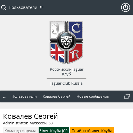
Пользователи
ойти
или
заре
Российский Jaguar
гист
Клуб
Jaguar Club Russia
рир
...
Пользователи
Ковалев Сергей
Новые сообщения
оват
Ковалев Сергей
ься
Administrator
, Мужской, 53
Команда форума
Член Клуба JCR
Почётный член Клуба