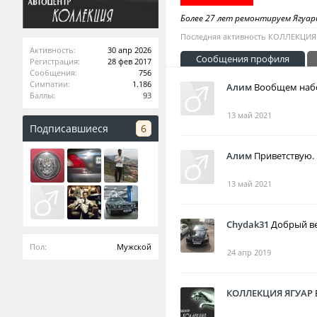
Более 27 лет ремонтируем Ягуар
Последняя активность КОЛЛЕКЦИЯ
Активность:
30 апр 2026
Сообщения профиля
Регистрация:
28 фев 2017
Сообщения:
756
Симпатии:
1.186
Алим
Вообщем набер
Баллы:
93
13 май 2021
Подписавшиеся
6
Алим
Приветствую.
13 май 2021
Chydak31
Добрый ве
Пол:
Мужской
24 апр 2019
КОЛЛЕКЦИЯ ЯГУАР