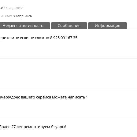
ы!
16 мар 2017
 ЯГУАР:
30 апр 2026
Недавняя активность
Сообщения
Информация
ите мне если не сложно 8 925 091 67 35
чер!Адрес вашего сервиса можете написать?
Более 27 лет ремонтируем Ягуары!