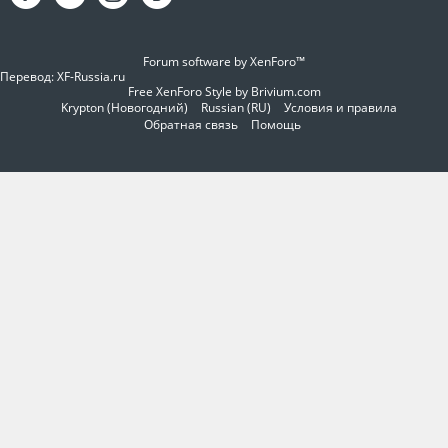
Forum software by XenForo™
Перевод:
XF-Russia.ru
Free XenForo Style by Brivium.com
Krypton (Новогодний)
Russian (RU)
Условия и правила
Обратная связь
Помощь