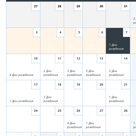
27
28
29
30
31
3
р
3
4
5
6
7
2 Дни
2 Дни
4 Дни
1 Дни
4 Дни рождения
рождения
рождения
рождения
рождения
10
11
12
13
14
2 Дни
3 Дни
5 Дни
2 Дни
4 Дни рождения
рождения
рождения
рождения
рождения
17
18
19
20
21
3 Дни
1 Дни
1 Дни рождения
рождения
рождения
24
25
26
27
28
4 Дни
1 Дни
1
рождения
рождения
р