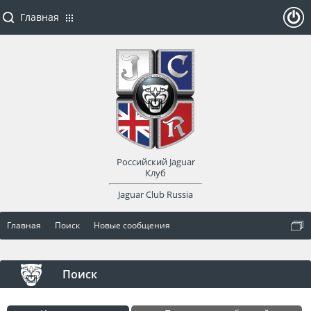
Главная
ойти
или
заре
Российский Jaguar
гист
Клуб
Jaguar Club Russia
рир
Главная
Поиск
Новые сообщения
оват
ься
Поиск