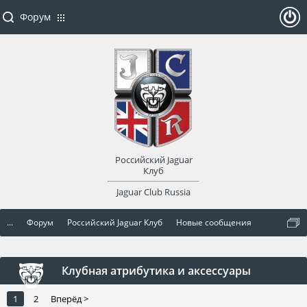
Форум
ойти
или
заре
Российский Jaguar
гист
Клуб
Jaguar Club Russia
рир
...
Форум
Российский Jaguar Клуб
Новые сообщения
оват
ься
Клубная атрибутика и аксессуары
1
2
Вперёд >