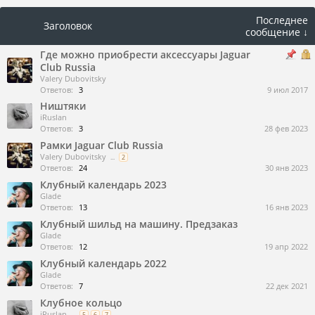
Последнее
Заголовок
сообщение ↓
Где можно приобрести аксессуары Jaguar
Club Russia
Valery Dubovitsky
Ответов:
3
9 июл 2017
Ништяки
iRuslan
Ответов:
3
28 фев 2023
Рамки Jaguar Club Russia
Valery Dubovitsky
...
2
Ответов:
24
30 янв 2023
Клубный календарь 2023
Glade
Ответов:
13
16 янв 2023
Клубный шильд на машину. Предзаказ
Glade
Ответов:
12
19 апр 2022
Клубный календарь 2022
Glade
Ответов:
7
22 дек 2021
Клубное кольцо
iRuslan
...
5
6
7