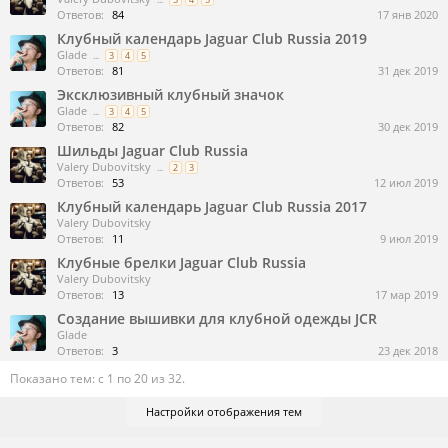
Ответов:
84
17 янв 2020
Клубный календарь Jaguar Club Russia 2019
Glade
...
3
4
5
Ответов:
81
31 дек 2019
Эксклюзивный клубный значок
Glade
...
3
4
5
Ответов:
82
30 дек 2019
Шильды Jaguar Club Russia
Valery Dubovitsky
...
2
3
Ответов:
53
12 июл 2019
Клубный календарь Jaguar Club Russia 2017
Valery Dubovitsky
Ответов:
11
9 июл 2019
Клубные брелки Jaguar Club Russia
Valery Dubovitsky
Ответов:
13
17 мар 2019
Создание вышивки для клубной одежды JCR
Glade
Ответов:
3
23 дек 2018
Показано тем: с 1 по 20 из 32.
Настройки отображения тем