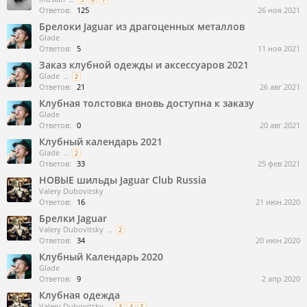
Ответов:
125
26 ноя 2021
Брелоки Jaguar из драгоценных металлов
Glade
Ответов:
5
11 ноя 2021
Заказ клубной одежды и аксессуаров 2021
Glade
...
2
Ответов:
21
26 авг 2021
Клубная толстовка вновь доступна к заказу
Glade
Ответов:
0
20 авг 2021
Клубный календарь 2021
Glade
...
2
Ответов:
33
25 фев 2021
НОВЫЕ шильды Jaguar Club Russia
Valery Dubovitsky
Ответов:
16
21 июн 2020
Брелки Jaguar
Valery Dubovitsky
...
2
Ответов:
34
20 июн 2020
Клубный Календарь 2020
Glade
Ответов:
9
2 апр 2020
Клубная одежда
Valery Dubovitsky
...
3
4
5