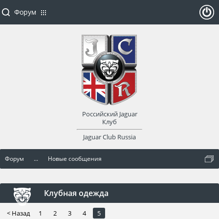
Форум
ойти
или
заре
Российский Jaguar
гист
Клуб
Jaguar Club Russia
рир
Форум
...
Новые сообщения
оват
ься
Клубная одежда
< Назад
1
2
3
4
5