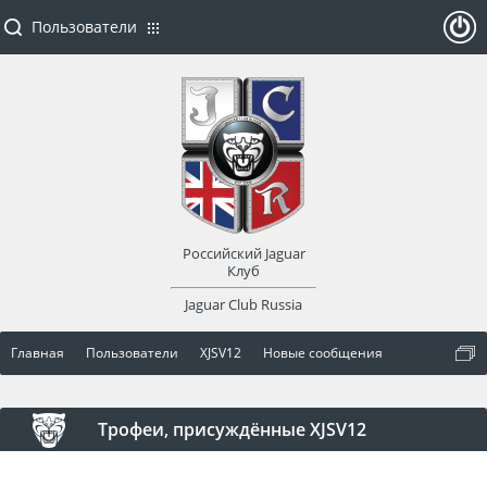
Пользователи
ойти
или
заре
Российский Jaguar
гист
Клуб
Jaguar Club Russia
рир
Главная
Пользователи
XJSV12
Новые сообщения
оват
ься
Трофеи, присуждённые XJSV12