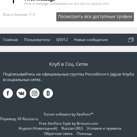
1
Post a message somewhere on the site to receive this.
Всего баллов: 113
Посмотреть все доступные трофеи
Главная
Пользователи
XJSV12
Новые сообщения
Клуб в Соц. Сетях
Подписывайтесь на официальные группы Российского Jaguar Клуба
в социальных сетях.
Forum software by XenForo™
Перевод:
XF-Russia.ru
Free XenForo Style by Brivium.com
Krypton (Новогодний)
Russian (RU)
Условия и правила
Обратная связь
Помощь