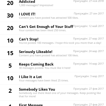
20
Addicted
Присуждён:
27 ноя 2018
1,000 messages? Impressive!
30
I LOVE IT!
Присуждён:
27 сен 2017
Content you have posted has attracted 500 likes.
20
Can't Get Enough of Your Stuff
Присуждён:
12 май 2017
Your content has been liked 250 times.
10
Can't Stop!
Присуждён:
27 мар 2017
You've posted 100 messages. I hope this took you more than a day!
15
Seriously Likeable!
Присуждён:
24 мар 2017
Content you have posted has attracted 100 likes.
5
Keeps Coming Back
Присуждён:
14 мар 2017
30 messages posted. You must like it here!
10
I Like It a Lot
Присуждён:
3 мар 2017
Your messages have been liked 25 times.
2
Somebody Likes You
Присуждён:
27 фев 2017
Somebody out there liked one of your messages. Keep posting like
that for more!
First Message
Присуждён:
27 фев 2017