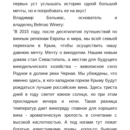
первых уст услышать историю одной большой
мечты, но и попробовать ее на вкус!
Владимир Бельмас, основатель и
владелец Belmas Winery:
"В 2015 году, после десятилетия путешествий по
винным регионам Европы и мира, мы всей семьей
переехали в Крым, чтобы осуществить нашу
давнюю мечту. Мечту о виноделии. Нашим новым
домом стал Севастополь, а местом для будущего
винодельческого хозяйства – живописное село
Родное в долине реки Черная. Мы убеждены, что
именно здесь, в юго-западном горном Крыму будут
рождаться лучшие российские вина. Здесь триста
дней в году светит южное солнце, но при этом
прохладные вечера и ночи. Такая разница
температур дает винограду главное для хорошего
вина - ароматическую зрелость в сочетании с
высокой кислотностью. А под ногами тут лежат
богатые известняками почвы, когда-то бывшие