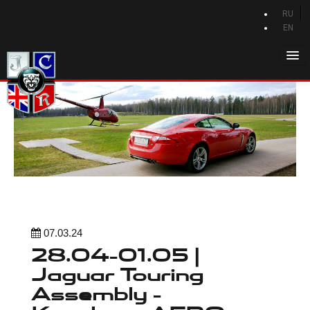
RU
EN
Главная
История Jaguar
Каталог Jaguar
Новости Jaguar
Клуб
Программа привилегий
Форум
07.03.24
28.04-01.05 |
Контакты
Jaguar Touring
Assembly -