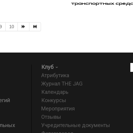
транспортных сред
9
10
Клуб
Атрибутика
Журнал THE JAG
Календарь
егий
Конкурсы
Мероприятия
Отзывы
альных
Учредительные документы