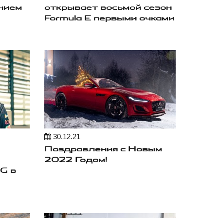
нием
открывает восьмой сезон
Formula E первыми очками
30.12.21
Поздравления с Новым
2022 Годом!
G в