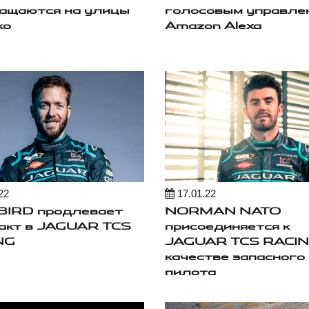
ащаются на улицы
голосовым управле
ко
Amazon Alexa
22
17.01.22
BIRD продлевает
NORMAN NATO
акт в JAGUAR TCS
присоединяется к
NG
JAGUAR TCS RACIN
качестве запасного
пилота