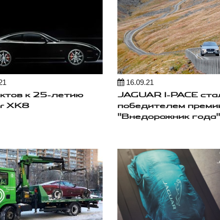
21
16.09.21
ктов к 25-летию
JAGUAR I-PACE ста
r XK8
победителем преми
"Внедорожник года"