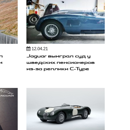
12.04.21
л
Jaguar выиграл суд у
и
шведских пенсионеров
из-за реплики C-Type