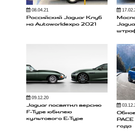
08.04.21
17.02.
Российский Jaguar Клуб
Моспа
на Autoworldexpo 2021
Jagua
штра
09.12.20
Jaguar посвятил версию
03.12.
F-Type юбилею
Обнов
культового E-Type
PACE 
года