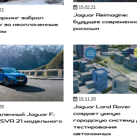
15.02.21
21
Jaguar Reimagine:
ркинг забрал
будущее современн
r за неоплаченные
роскоши
фы
15.11.20
Jaguar Land Rover
20
создает умную
ленный Jaguar F-
городскую систему
SVR 21 модельного
тестирования
автономных