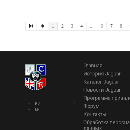
1
2
3
4
...
6
7
8
Главная
История Jaguar
Каталог Jaguar
Новости Jaguar
Программа привил
RU
Форум
EN
Контакты
Обработка персон
данных