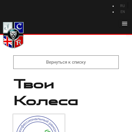
RU
EN
Главная
История Jaguar
Каталог Jaguar
Вернуться к списку
Новости Jaguar
Твои
Клуб
Программа привилегий
Колеса
Форум
Контакты