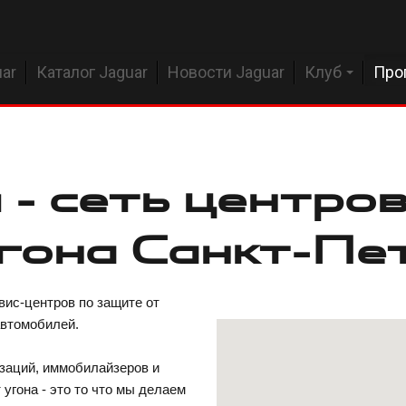
ar
Каталог Jaguar
Новости Jaguar
Клуб
Про
- сеть центров
угона Санкт-Пе
вис-центров по защите от
автомобилей.
заций, иммобилайзеров и
 угона - это то что мы делаем