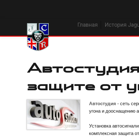
Главная
История Jagu
Автостудия 
защите от 
Автостудия
- сеть сер
угона и дооснащению 
Установка автосигнали
комплексная защита от