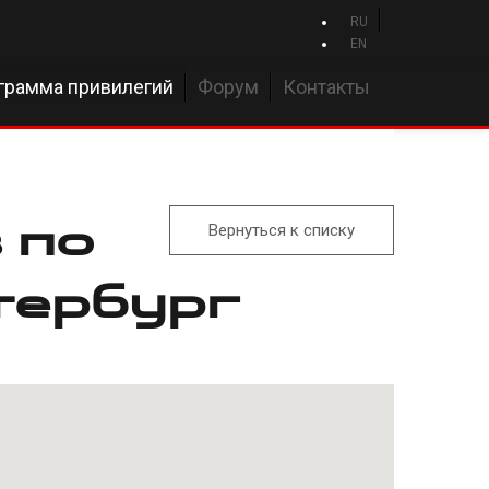
RU
EN
грамма привилегий
Форум
Контакты
 по
Вернуться к списку
тербург