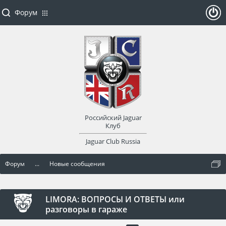
Форум
ойти
или
заре
Российский Jaguar
гист
Клуб
Jaguar Club Russia
рир
Форум
...
Новые сообщения
оват
ься
LIMORA: ВОПРОСЫ И ОТВЕТЫ или
разговоры в гараже