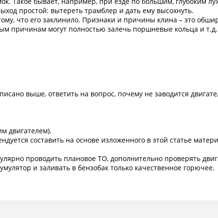
ок. Такое бывает, например, при езде по большим, глубоким луж
Выход простой: вытереть трамблер и дать ему высохнуть.
тому, что его заклинило. Признаки и причины клина – это обши
ным причинам могут полностью залечь поршневые кольца и т.д.
 написано выше, ответить на вопрос, почему не заводится двигат
им двигателем).
уется составить на основе изложенного в этой статье материа
гулярно проводить плановое ТО, дополнительно проверять дви
умулятор и заливать в бензобак только качественное горючее.