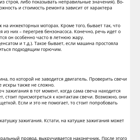
из строя, либо показывать неправильные значения). Во-
ожность и стоимость ремонта зависит от характера
 на инжекторных моторах. Кроме того, бывает так, что
 из них – перегрев бензонасоса. Конечно, речь идет о
ется он особенно часто в летнюю жару.
енсатом и т.д.). Такое бывает, если машина простояла
авиться подходящим горючим.
на, по которой не заводится двигатель. Проверить свечи
е искры также не сложно.
ч зажигания в тот момент, когда сама свеча находится
т, стоит присмотреться к контактам свечи. Возможно, они
еткой. Если и это не помогает, то стоит попробовать
 катушку зажигания. Кстати, на катушке зажигания может
ральный провод, выкручивается наконечник. После этого