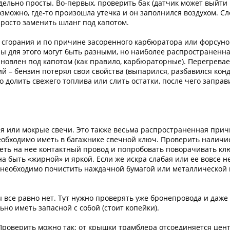
дельно просты. Во-первых, проверить бак (датчик может выйти 
зможно, где-то произошла утечка и он заполнился воздухом. Сл
росто заменить шланг под капотом.
 сгорания и по причине засоренного карбюратора или форсунок
 для этого могут быть разными, но наиболее распространенная
тановлен под капотом (как правило, карбюраторные). Перегрева
й – бензин потерял свои свойства (выпарился, разбавился конд
но долить свежего топлива или слить остатки, после чего запр
я или мокрые свечи. Это также весьма распространенная причи
еобходимо иметь в багажнике свечной ключ. Проверить наличи
деть на нее контактный провод и попробовать поворачивать клю
а быть «жирной» и яркой. Если же искра слабая или ее вовсе не
 необходимо почистить наждачной бумагой или металлической щ
ры все равно нет. Тут нужно проверять уже бронепровода и даже
но иметь запасной с собой (стоит копейки).
Проверить можно так: от крышки трамблера отсоединяется цент