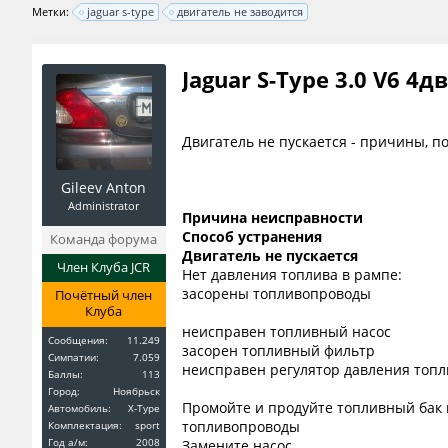
Метки:
jaguar s-type
двигатель не заводится
Jaguar S-Type 3.0 V6 4д
Двигатель не пускается - причины, п
Gileev Anton
Administrator
Причина неисправности
Способ устранения
Команда форума
Двигатель не пускается
Член Клуба JCR
Нет давления топлива в рампе:
засорены топливопроводы
Почётный член
Клуба
неисправен топливный насос
Сообщения:
11.249
засорен топливный фильтр
Симпатии:
7.059
неисправен регулятор давления топл
Баллы:
113
Город:
Ноябрьск
Промойте и продуйте топливный бак 
Автомобиль:
X-Type
топливопроводы
Комплектация:
sport
Год a/м:
2008
Замените насос