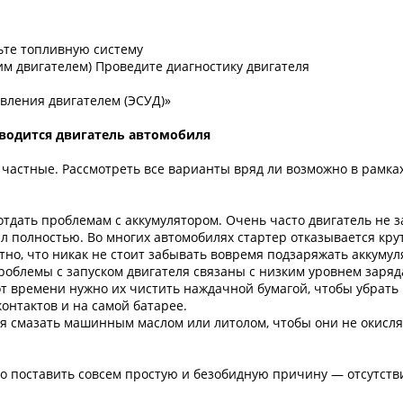
ьте топливную систему
мим двигателем) Проведите диагностику двигателя
вления двигателем (ЭСУД)»
аводится двигатель автомобиля
 частные. Рассмотреть все варианты вряд ли возможно в рамках
отдать проблемам с аккумулятором. Очень часто двигатель не з
ал полностью. Во многих автомобилях стартер отказывается крут
но, что никак не стоит забывать вовремя подзаряжать аккумул
роблемы с запуском двигателя связаны с низким уровнем заря
т времени нужно их чистить наждачной бумагой, чтобы убрать 
контактов и на самой батарее.
я смазать машинным маслом или литолом, чтобы они не окисля
о поставить совсем простую и безобидную причину — отсутствие