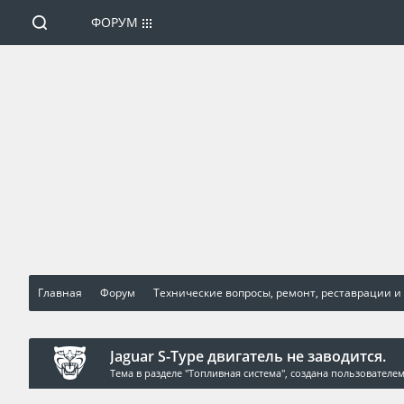
ФОРУМ
Главная
Форум
Технические вопросы, ремонт, реставрации и
Jaguar S-Type двигатель не заводится.
Тема в разделе "
Топливная система
", создана пользователе