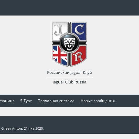
Российский Jaguar Клуб
Jaguar Club Russia
 тюнинг
S-Type
Топливная система
Новые сообщения
м
Gileev Anton
,
21 янв 2020
.