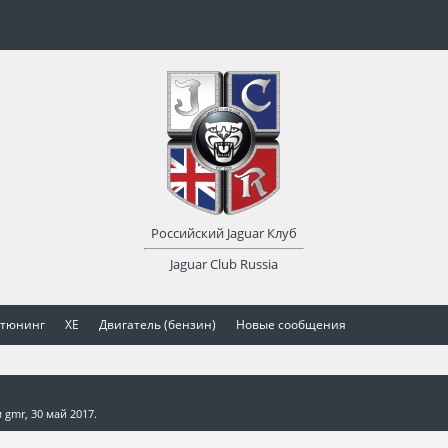
Российский Jaguar Клуб
Jaguar Club Russia
 тюнинг
XE
Двигатель (бензин)
Новые сообщения
м
gmr
,
30 май 2017
.