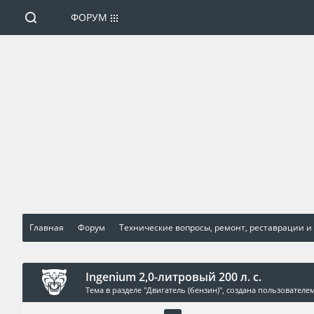
ФОРУМ
Главная
Форум
Технические вопросы, ремонт, реставрации и
Ingenium 2,0-литровый 200 л. с.
Тема в разделе "
Двигатель (бензин)
", создана пользователе