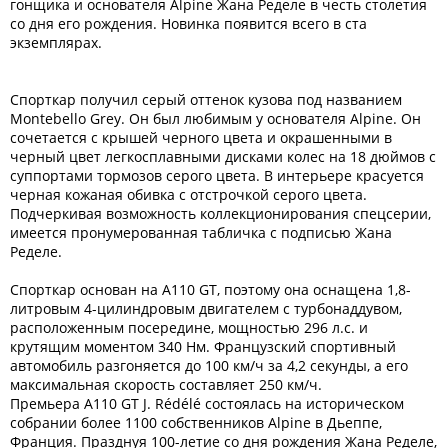
гонщика и основателя Alpine Жана Ределе в честь столетия
со дня его рождения. Новинка появится всего в ста
экземплярах.
Спорткар получил серый оттенок кузова под названием
Montebello Grey. Он был любимым у основателя Alpine. Он
сочетается с крышей черного цвета и окрашенными в
черный цвет легкосплавными дисками колес на 18 дюймов с
суппортами тормозов серого цвета. В интерьере красуется
черная кожаная обивка с отстрочкой серого цвета.
Подчеркивая возможность коллекционирования спецсерии,
имеется пронумерованная табличка с подписью Жана
Ределе.
Спорткар основан на A110 GT, поэтому она оснащена 1,8-
литровым 4-цилиндровым двигателем с турбонаддувом,
расположенным посередине, мощностью 296 л.с. и
крутящим моментом 340 Нм. Французский спортивный
автомобиль разгоняется до 100 км/ч за 4,2 секунды, а его
максимальная скорость составляет 250 км/ч.
Премьера A110 GT J. Rédélé состоялась на историческом
собрании более 1100 собственников Alpine в Дьеппе,
Франция. Празднуя 100-летие со дня рождения Жана Ределе,