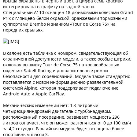
крыша окрашены в черный цвет, а цифра семь красиво
интегрирована в графику на задней части.
Специальный A110 оснащен 18-дюймовыми колесами Grand
Prix с глянцево-белой окраской, оранжевыми тормозными
суппортами Brembo и значком «Tour de Corse 75» на
передних крыльях.
В салоне есть табличка с номером, свидетельствующая об
ограниченной доступности модели, а также особые штрихи,
включая вышивку Tour de Corse 75 на ковшеобразных
сиденьях Sabelt Racing и дополнительные ремни
безопасности для соревнований. Модель также стандартно
поставляется с новой информационно-развлекательной
системой Alpine, которая поддерживает подключение
Android Auto и Apple CarPlay.
Механических изменений нет: 1,8-литровый
четырехцилиндровый двигатель с турбонаддувом,
расположенный посередине, развивает мощность 296
литров означает, что он может разгоняться от 0 до 100 км/ч
за 4,2 секунды. Раллийная модель будет оснащена более
спортивным шасси S.