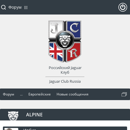
Форум
ойти
или
заре
Российский Jaguar
гист
Клуб
Jaguar Club Russia
рир
Форум
...
Европейские
Новые сообщения
оват
ься
ALPINE