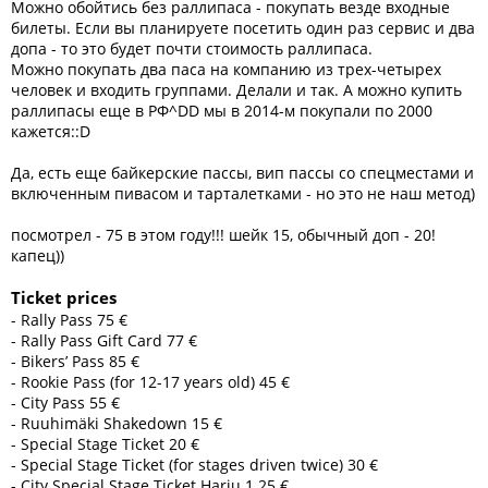
Можно обойтись без раллипаса - покупать везде входные
билеты. Если вы планируете посетить один раз сервис и два
допа - то это будет почти стоимость раллипаса.
Можно покупать два паса на компанию из трех-четырех
человек и входить группами. Делали и так. А можно купить
раллипасы еще в РФ^DD мы в 2014-м покупали по 2000
кажется::D
Да, есть еще байкерские пассы, вип пассы со спецместами и
включенным пивасом и тарталетками - но это не наш метод)
посмотрел - 75 в этом году!!! шейк 15, обычный доп - 20!
капец))
Ticket prices
- Rally Pass 75 €
- Rally Pass Gift Card 77 €
- Bikers’ Pass 85 €
- Rookie Pass (for 12-17 years old) 45 €
- City Pass 55 €
- Ruuhimäki Shakedown 15 €
- Special Stage Ticket 20 €
- Special Stage Ticket (for stages driven twice) 30 €
- City Special Stage Ticket Harju 1 25 €