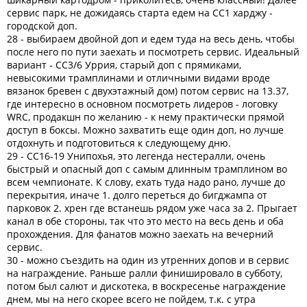
сервис парк, не дожидаясь старта едем на СС1 харджу -
городской доп.
28 - выбираем двойной доп и едем туда на весь день, чтобы
после него по пути заехать и посмотреть сервис. Идеальный
вариант - СС3/6 Уррия, старый доп с прямиками,
невысокими трамплинами и отличными видами вроде
вязанок бревен с двухэтажный дом) потом сервис на 13.37,
где интересно в основном посмотреть лидеров - логовку
WRC, продакшн по желанию - к нему практически прямой
доступ в боксы. Можно захватить еще один доп, но лучше
отдохнуть и подготовиться к следующему дню.
29 - СС16-19 Унипохья, это легенда нестералли, очень
быстрый и опасный доп с самым длинным трамплином во
всем чемпионате. К слову, ехать туда надо рано, лучше до
перекрытия, иначе 1. долго переться до бигджампа от
парковок 2. хрен где встанешь рядом уже часа за 2. Прыгает
канал в обе стороны, так что это место на весь день и оба
прохождения. Для фанатов можно заехать на вечерний
сервис.
30 - можно съездить на один из утренних допов и в сервис
на награждение. Раньше ралли финишировало в субботу,
потом был салют и дискотека, в воскресенье награждение
днем, мы на него скорее всего не пойдем, т.к. с утра