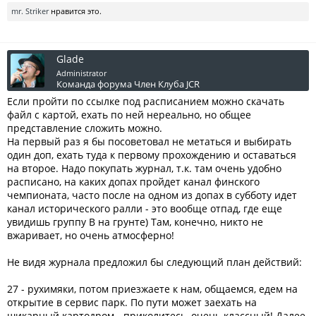
mr. Striker
нравится это.
Glade
Administrator
Команда форума
Член Клуба JCR
Если пройти по ссылке под расписанием можно скачать
файл с картой, ехать по ней нереально, но общее
представление сложить можно.
На первый раз я бы посоветовал не метаться и выбирать
один доп, ехать туда к первому прохождению и оставаться
на второе. Надо покупать журнал, т.к. там очень удобно
расписано, на каких допах пройдет канал финского
чемпионата, часто после на одном из допах в субботу идет
канал исторического ралли - это вообще отпад, где еще
увидишь группу В на грунте) Там, конечно, никто не
вжаривает, но очень атмосферно!
Не видя журнала предложил бы следующий план действий:
27 - рухимяки, потом приезжаете к нам, общаемся, едем на
открытие в сервис парк. По пути может заехать на
шикарный картодром - приколитесь, очень классный! Далее