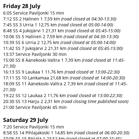
Friday 28 July
6:05 Service Paviljonki 15 min
7:12 SS 2 Halinen 1 7,59 km
(road closed at 04:30-13:30)
7:45 SS 3 Urria 1 12,75 km
(road closed at 05:00-14:00)
8:48 SS 4 Jukojärvi 1 21,31 km
(road closed at 05:45-15:00)
10:06 SS 5 Halinen 2 7,59 km
(road closed at 04:30-13:30)
10:39 SS 6 Urria 2 12,75 km
(road closed at 05:00-14:00)
11:42 SS 7 Jukojärvi 2 21,31 km
(road closed at 05:45-15:00)
13:37 Service Paviljonki 30 min
15:00 SS 8 Äänekoski-Valtra 1 7,39 km
(road closed at 11:45-
21:30)
16:13 SS 9 Laukaa 1 11,76 km
(road closed at 13:00-22:30)
17:11 SS 10 Lankamaa 21,68 km
(road closed at 14:00-20:30)
18:09 SS 11 Äänekoski-Valtra 2 7,39 km
(road closed at 11:45-
21:30)
19:22 SS 12 Laukaa 2 11,76 km
(road closed at 13:00-22:30)
20:30 SS 13 Harju 2 2,31 km
(road closing time published soon)
21:00 Service Paviljonki 45 min
Saturday 29 July
7:20 Service Paviljonki 15 min
8:58 SS 14 Pihlajakoski 1 14,85 km
(road closed at 06:00-20:30)
10:06 SS 15 Päijälä 1 23,52 km
(road closed at 07:00-21:45)