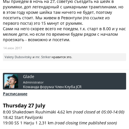
Мы приедем в ночь на 27, советую съездить на шейк в
рухимяки, доп легендарный с шикарными трамплинами, но
в этом году кроме шейка там ничего не будет, поэтому
посетить стоит. Мы живем в Ревонтули (по ссылке из
первого поста) это 15 минут от рухимяк.
Сами на него скорее всего не поедем, т.к. старт в 8.00 и у нас
мелкие дети, но если по времени будем рядом с началом
проезжать - возможно и посетим.
14 июн 2017
Valery Dubovitsky
и
mr. Striker
нравится это.
Glade
Administrator
Команда форума
Член Клуба JCR
Расписание
Thursday 27 July
8:00 Shakedown Ruuhimäki 4,62 km
(road closed at 05:00-14:00)
18:42 Start Paviljonki
19:00 SS 1 Harju 1 2,31 km
(road closing time published soon)