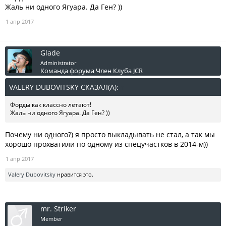
Жаль ни одного Ягуара. Да Ген? ))
1 апр 2017
Glade
Administrator
Команда форума
Член Клуба JCR
VALERY DUBOVITSKY СКАЗАЛ(А):
↑
Форды как классно летают!
Жаль ни одного Ягуара. Да Ген? ))
Почему ни одного?) я просто выкладывать не стал, а так мы
хорошо прохватили по одному из спецучастков в 2014-м))
1 апр 2017
Valery Dubovitsky
нравится это.
mr. Striker
Member