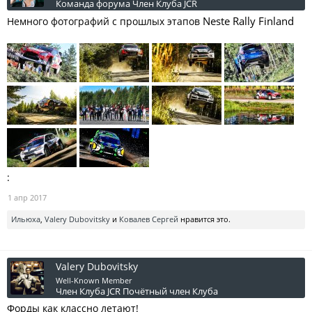
Команда форума
Член Клуба JCR
Neste Rally Finland
Немного фотографий с прошлых этапов
:
1 апр 2017
Ильюха
,
Valery Dubovitsky
и
Ковалев Сергей
нравится это.
Valery Dubovitsky
Well-Known Member
Член Клуба JCR
Почётный член Клуба
Форды как классно летают!