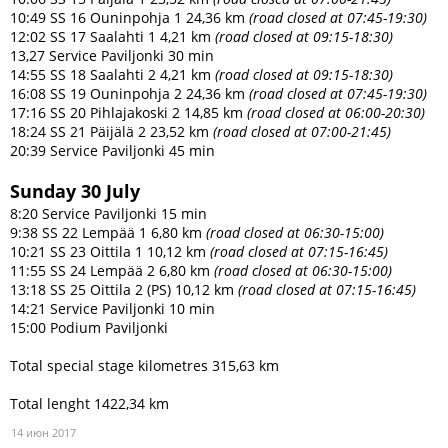
10:49 SS 16 Ouninpohja 1 24,36 km
(road closed at 07:45-19:30)
12:02 SS 17 Saalahti 1 4,21 km
(road closed at 09:15-18:30)
13,27 Service Paviljonki 30 min
14:55 SS 18 Saalahti 2 4,21 km
(road closed at 09:15-18:30)
16:08 SS 19 Ouninpohja 2 24,36 km
(road closed at 07:45-19:30)
17:16 SS 20 Pihlajakoski 2 14,85 km
(road closed at 06:00-20:30)
18:24 SS 21 Päijälä 2 23,52 km
(road closed at 07:00-21:45)
20:39 Service Paviljonki 45 min
Sunday 30 July
8:20 Service Paviljonki 15 min
9:38 SS 22 Lempää 1 6,80 km
(road closed at 06:30-15:00)
10:21 SS 23 Oittila 1 10,12 km
(road closed at 07:15-16:45)
11:55 SS 24 Lempää 2 6,80 km
(road closed at 06:30-15:00)
13:18 SS 25 Oittila 2 (PS) 10,12 km
(road closed at 07:15-16:45)
14:21 Service Paviljonki 10 min
15:00 Podium Paviljonki
Total special stage kilometres 315,63 km
Total lenght 1422,34 km
14 июн 2017