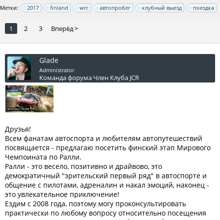
Метки:
2017
finland
wrc
автопробег
клубный выезд
поездка
1
2
3
Вперёд >
Glade
Administrator
Команда форума
Член Клуба JCR
Друзья!
Всем фанатам автоспорта и любителям автопутешествий
посвящается - предлагаю посетить финский этап Мирового
Чемпоината по Ралли.
Ралли - это весело, позитивно и драйвово, это
демократичный "зрительский первый ряд" в автоспорте и
общение с пилотами, адреналин и накал эмоций, наконец -
это увлекательное приключение!
Ездим с 2008 года, поэтому могу проконсультировать
практически по любому вопросу относительно посещения