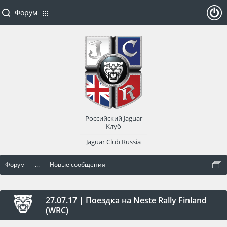
Форум
ойти
или
заре
Российский Jaguar
гист
Клуб
Jaguar Club Russia
рир
Форум
...
Новые сообщения
оват
ься
27.07.17 | Поездка на Neste Rally Finland
(WRC)