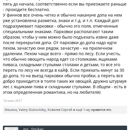
пять до начала, соответственно если вы приезжаете раньше
- проходите бесплатно.
У финнов все очень четко и обычно накануне допа на нем
уже установлена разметка, знаки и т.д. и т.п. Каждый доп
подразумевает парковки - обычно это поля, отмеченные
специальными знаками. Парковки располагают таким
образом, чтобы у ним можно было подъехать извне даже
после перекрытия допа. От парковки до допа надо идти
пехом, зачастую они рядом, зачастую - на приличном
удалении. Пехом чаще всего - прямо по лесу. Если учесть,
что обычно овощить народ едет со столиками, ящиками
пиваса, складными стульями столами и детьми, то все это
переть по лесу не всегда в кайф. Если приехать минут за 30
до допа, то на вьезд парковки обычно пробки, а переть все
добро приходится в толпе таких же овощей, дружно штурмуя
лес с ящиками пива и складными стульями. В общем - есть в
этом определенная романтика, но на любителя)
14 июн 2017
Ильюха
,
Valery Dubovitsky
,
Ковалев Сергей
и
ещё 1-му
нравится это.
mr. Striker