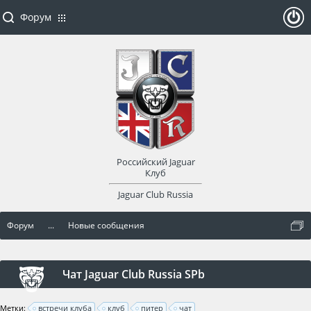
Форум
ойти
или
заре
Российский Jaguar
гист
Клуб
Jaguar Club Russia
рир
Форум
...
Новые сообщения
оват
ься
Чат Jaguar Club Russia SPb
Метки:
встречи клуба
клуб
питер
чат