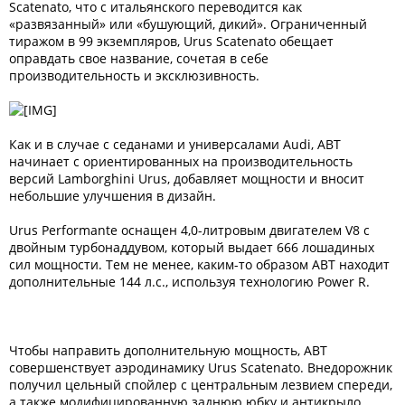
Scatenato, что с итальянского переводится как
«развязанный» или «бушующий, дикий». Ограниченный
тиражом в 99 экземпляров, Urus Scatenato обещает
оправдать свое название, сочетая в себе
производительность и эксклюзивность.
Как и в случае с седанами и универсалами Audi, ABT
начинает с ориентированных на производительность
версий Lamborghini Urus, добавляет мощности и вносит
небольшие улучшения в дизайн.
Urus Performante оснащен 4,0-литровым двигателем V8 с
двойным турбонаддувом, который выдает 666 лошадиных
сил мощности. Тем не менее, каким-то образом ABT находит
дополнительные 144 л.с., используя технологию Power R.
Чтобы направить дополнительную мощность, ABT
совершенствует аэродинамику Urus Scatenato. Внедорожник
получил цельный спойлер с центральным лезвием спереди,
а также модифицированную заднюю юбку и антикрыло,