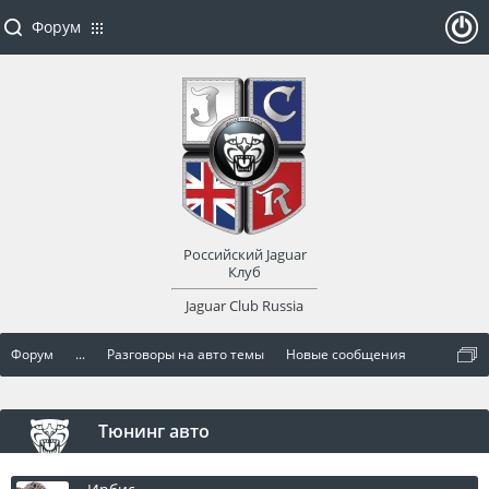
Форум
ойти
или
заре
Российский Jaguar
гист
Клуб
Jaguar Club Russia
рир
Форум
...
Разговоры на авто темы
Новые сообщения
оват
ься
Тюнинг авто