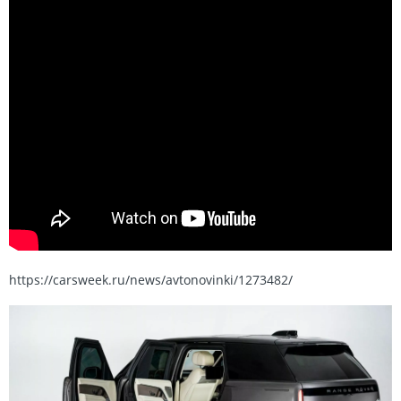
https://carsweek.ru/news/avtonovinki/1273482/