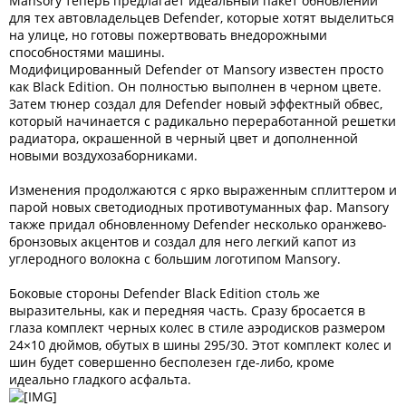
Mansory теперь предлагает идеальный пакет обновлений
для тех автовладельцев Defender, которые хотят выделиться
на улице, но готовы пожертвовать внедорожными
способностями машины.
Модифицированный Defender от Mansory известен просто
как Black Edition. Он полностью выполнен в черном цвете.
Затем тюнер создал для Defender новый эффектный обвес,
который начинается с радикально переработанной решетки
радиатора, окрашенной в черный цвет и дополненной
новыми воздухозаборниками.
Изменения продолжаются с ярко выраженным сплиттером и
парой новых светодиодных противотуманных фар. Mansory
также придал обновленному Defender несколько оранжево-
бронзовых акцентов и создал для него легкий капот из
углеродного волокна с большим логотипом Mansory.
Боковые стороны Defender Black Edition столь же
выразительны, как и передняя часть. Сразу бросается в
глаза комплект черных колес в стиле аэродисков размером
24×10 дюймов, обутых в шины 295/30. Этот комплект колес и
шин будет совершенно бесполезен где-либо, кроме
идеально гладкого асфальта.