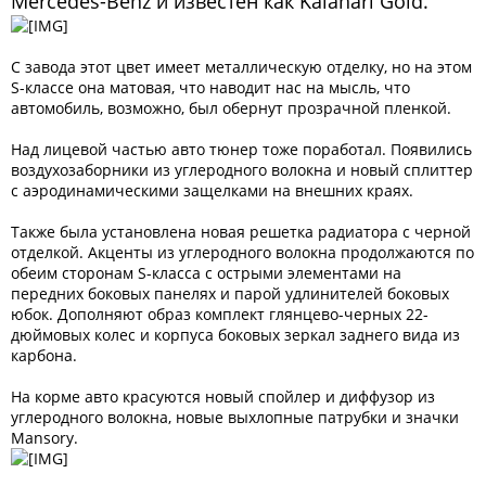
Mercedes-Benz и известен как Kalahari Gold.
С завода этот цвет имеет металлическую отделку, но на этом
S-классе она матовая, что наводит нас на мысль, что
автомобиль, возможно, был обернут прозрачной пленкой.
Над лицевой частью авто тюнер тоже поработал. Появились
воздухозаборники из углеродного волокна и новый сплиттер
с аэродинамическими защелками на внешних краях.
Также была установлена новая решетка радиатора с черной
отделкой. Акценты из углеродного волокна продолжаются по
обеим сторонам S-класса с острыми элементами на
передних боковых панелях и парой удлинителей боковых
юбок. Дополняют образ комплект глянцево-черных 22-
дюймовых колес и корпуса боковых зеркал заднего вида из
карбона.
На корме авто красуются новый спойлер и диффузор из
углеродного волокна, новые выхлопные патрубки и значки
Mansory.