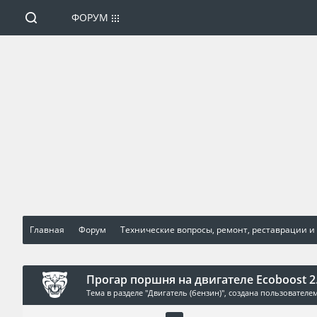
ФОРУМ
Главная
Форум
Технические вопросы, ремонт, реставрации и
Прогар поршня на двигателе Ecoboost 2
Тема в разделе "
Двигатель (бензин)
", создана пользователе