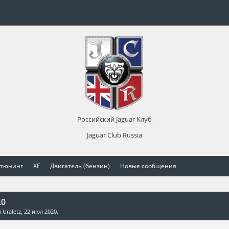
Российский Jaguar Клуб
Jaguar Club Russia
 тюнинг
XF
Двигатель (бензин)
Новые сообщения
.0
м
Uraletz
,
22 июл 2020
.