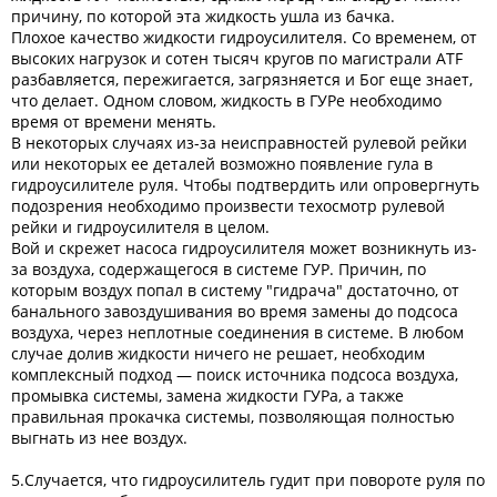
причину, по которой эта жидкость ушла из бачка.
Плохое качество жидкости гидроусилителя. Со временем, от
высоких нагрузок и сотен тысяч кругов по магистрали ATF
разбавляется, пережигается, загрязняется и Бог еще знает,
что делает. Одном словом, жидкость в ГУРе необходимо
время от времени менять.
В некоторых случаях из-за неисправностей рулевой рейки
или некоторых ее деталей возможно появление гула в
гидроусилителе руля. Чтобы подтвердить или опровергнуть
подозрения необходимо произвести техосмотр рулевой
рейки и гидроусилителя в целом.
Вой и скрежет насоса гидроусилителя может возникнуть из-
за воздуха, содержащегося в системе ГУР. Причин, по
которым воздух попал в систему "гидрача" достаточно, от
банального завоздушивания во время замены до подсоса
воздуха, через неплотные соединения в системе. В любом
случае долив жидкости ничего не решает, необходим
комплексный подход — поиск источника подсоса воздуха,
промывка системы, замена жидкости ГУРа, а также
правильная прокачка системы, позволяющая полностью
выгнать из нее воздух.
5.Случается, что гидроусилитель гудит при повороте руля по