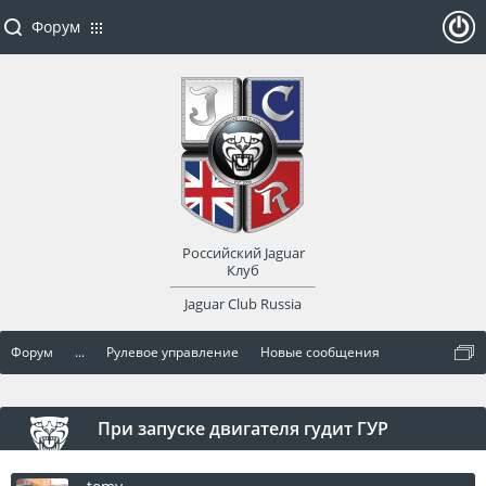
Форум
ойти
или
заре
Российский Jaguar
гист
Клуб
Jaguar Club Russia
рир
Форум
...
Рулевое управление
Новые сообщения
оват
ься
При запуске двигателя гудит ГУР