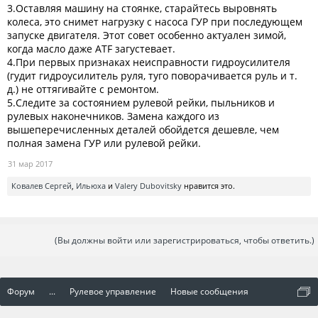
3.Оставляя машину на стоянке, старайтесь выровнять
колеса, это снимет нагрузку с насоса ГУР при последующем
запуске двигателя. Этот совет особенно актуален зимой,
когда масло даже ATF загустевает.
4.При первых признаках неисправности гидроусилителя
(гудит гидроусилитель руля, туго поворачивается руль и т.
д.) не оттягивайте с ремонтом.
5.Следите за состоянием рулевой рейки, пыльников и
рулевых наконечников. Замена каждого из
вышеперечисленных деталей обойдется дешевле, чем
полная замена ГУР или рулевой рейки.
31 мар 2017
Ковалев Сергей
,
Ильюха
и
Valery Dubovitsky
нравится это.
(Вы должны войти или зарегистрироваться, чтобы ответить.)
Форум
...
Рулевое управление
Новые сообщения