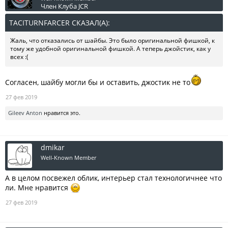
Член Клуба JCR
TACITURNFARCER СКАЗАЛ(А):
↑
Жаль, что отказались от шайбы. Это было оригинальной фишкой, к
тому же удобной оригинальной фишкой. А теперь джойстик, как у
всех :(
Согласен, шайбу могли бы и оставить, джостик не то
27 фев 2019
Gileev Anton
нравится это.
dmikar
Well-Known Member
А в целом посвежел облик, интерьер стал технологичнее что
ли. Мне нравится
27 фев 2019