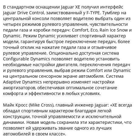
В стандартном оснащении Jaguar XE получил интерфейс
Jaguar Drive Control, заимствованный у F-TYPE. Тумблер на
центральной консоли позволяет водителю выбрать один из
четырех режимов рулевого управления, чувствительности
педали газа и коробки передач: Comfort, Eco, Rain Ice Snow и
Dynamic. Режим Dynamic усиливает спортивный характер
модели, гарантируя быстрое переключение передач, более
точный отклик на нажатие педали газа и отзывчивое
рулевое управление. Опционально доступная система
Configurable Dynamics позволяет водителю установить
необходимые настройки двигателя, переключения передач
и рулевого управления, выбрав режим Comfort или Dynamic
на центральном сенсорном экране автомобиля. Система
Adaptive Dynamics непрерывно изменяет настройки
амортизаторов, обеспечивая оптимальное сочетание
комфорта и эффективности в любых условиях.
Майк Кросс (Mike Cross), главный инженер Jaguar: «XE всегда
обладал спортивным характером благодаря легкой
конструкции, точной управляемости и исключительной
динамики. Новая модель сохранила эти характеристики, что
позволяет ей удерживать звание одного из лучших
автомобилей в своем классе».