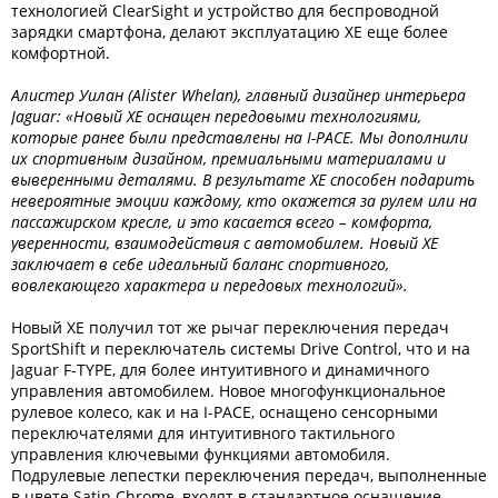
технологией ClearSight и устройство для беспроводной
зарядки смартфона, делают эксплуатацию XE еще более
комфортной.
Алистер Уилан (Alister Whelan), главный дизайнер интерьера
Jaguar: «Новый XE оснащен передовыми технологиями,
которые ранее были представлены на I-PACE. Мы дополнили
их спортивным дизайном, премиальными материалами и
выверенными деталями. В результате XE способен подарить
невероятные эмоции каждому, кто окажется за рулем или на
пассажирском кресле, и это касается всего – комфорта,
уверенности, взаимодействия с автомобилем. Новый XE
заключает в себе идеальный баланс спортивного,
вовлекающего характера и передовых технологий».
Новый XE получил тот же рычаг переключения передач
SportShift и переключатель системы Drive Control, что и на
Jaguar F-TYPE, для более интуитивного и динамичного
управления автомобилем. Новое многофункциональное
рулевое колесо, как и на I-PACE, оснащено сенсорными
переключателями для интуитивного тактильного
управления ключевыми функциями автомобиля.
Подрулевые лепестки переключения передач, выполненные
в цвете Satin Chrome, входят в стандартное оснащение