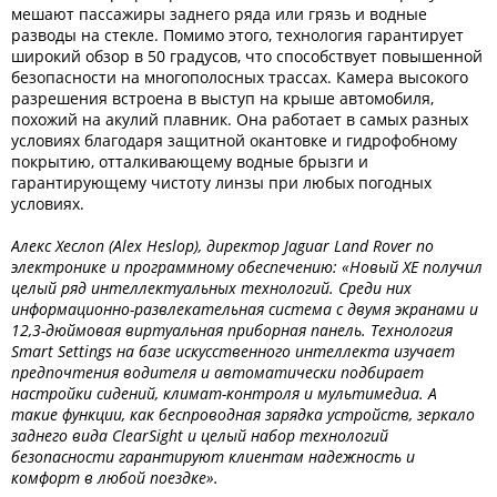
мешают пассажиры заднего ряда или грязь и водные
разводы на стекле. Помимо этого, технология гарантирует
широкий обзор в 50 градусов, что способствует повышенной
безопасности на многополосных трассах. Камера высокого
разрешения встроена в выступ на крыше автомобиля,
похожий на акулий плавник. Она работает в самых разных
условиях благодаря защитной окантовке и гидрофобному
покрытию, отталкивающему водные брызги и
гарантирующему чистоту линзы при любых погодных
условиях.
Алекс Хеслоп (Alex Heslop), директор Jaguar Land Rover по
электронике и программному обеспечению: «Новый XE получил
целый ряд интеллектуальных технологий. Среди них
информационно-развлекательная система с двумя экранами и
12,3-дюймовая виртуальная приборная панель. Технология
Smart Settings на базе искусственного интеллекта изучает
предпочтения водителя и автоматически подбирает
настройки сидений, климат-контроля и мультимедиа. А
такие функции, как беспроводная зарядка устройств, зеркало
заднего вида ClearSight и целый набор технологий
безопасности гарантируют клиентам надежность и
комфорт в любой поездке».