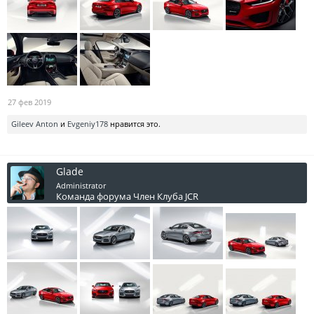
27 фев 2019
Gileev Anton
и
Evgeniy178
нравится это.
Glade
Administrator
Команда форума
Член Клуба JCR