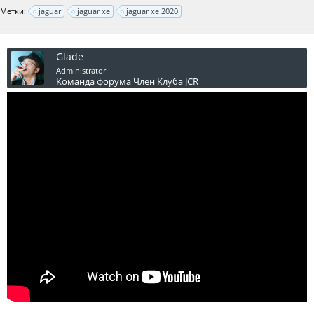
Метки:
jaguar
jaguar xe
jaguar xe 2020
Glade
Administrator
Команда форума
Член Клуба JCR