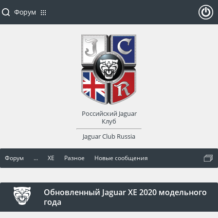
Форум
ойти
или
заре
Российский Jaguar
гист
Клуб
Jaguar Club Russia
рир
Форум
...
XE
Разное
Новые сообщения
оват
ься
Обновленный Jaguar XE 2020 модельного
года