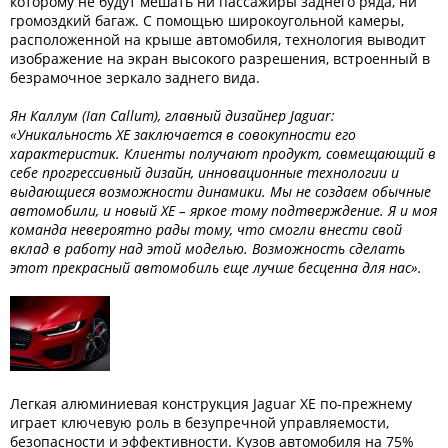
которому не будут мешать ни пассажиры заднего ряда, ни
громоздкий багаж. С помощью широкоугольной камеры,
расположенной на крыше автомобиля, технология выводит
изображение на экран высокого разрешения, встроенный в
безрамочное зеркало заднего вида.
Ян Каллум (Ian Callum), главный дизайнер Jaguar:
«Уникальность XE заключается в совокупности его
характеристик. Клиенты получают продукт, совмещающий в
себе прогрессивный дизайн, инновационные технологии и
выдающиеся возможности динамики. Мы не создаем обычные
автомобили, и новый XE – яркое тому подтверждение. Я и моя
команда невероятно рады тому, что смогли внести свой
вклад в работу над этой моделью. Возможность сделать
этот прекрасный автомобиль еще лучше бесценна для нас».
Легкая алюминиевая конструкция Jaguar XE по-прежнему
играет ключевую роль в безупречной управляемости,
безопасности и эффективности. Кузов автомобиля на 75%