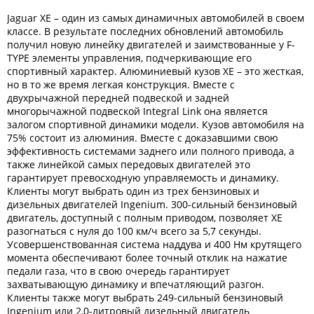
Jaguar XE – один из самых динамичных автомобилей в своем
классе. В результате последних обновлений автомобиль
получил новую линейку двигателей и заимствованные у F-
TYPE элементы управления, подчеркивающие его
спортивный характер. Алюминиевый кузов XE – это жесткая,
но в то же время легкая конструкция. Вместе с
двухрычажной передней подвеской и задней
многорычажной подвеской Integral Link она является
залогом спортивной динамики модели. Кузов автомобиля на
75% состоит из алюминия. Вместе с доказавшими свою
эффективность системами заднего или полного привода, а
также линейкой самых передовых двигателей это
гарантирует превосходную управляемость и динамику.
Клиенты могут выбрать один из трех бензиновых и
дизельных двигателей Ingenium. 300-сильный бензиновый
двигатель, доступный с полным приводом, позволяет XE
разогнаться с нуля до 100 км/ч всего за 5,7 секунды.
Усовершенствованная система наддува и 400 Нм крутящего
момента обеспечивают более точный отклик на нажатие
педали газа, что в свою очередь гарантирует
захватывающую динамику и впечатляющий разгон.
Клиенты также могут выбрать 249-сильный бензиновый
Ingenium или 2,0-литровый дизельный двигатель