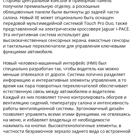
стороны центральной консоли и приборная панель
получили премиальную отделку, а роскошные
облицовочные панели были вытянуты до задней части
салона. Новый XE может опционально быть оснащен
передовой мультимедийной системой Touch Pro Duo, также
представленной на электрическом кроссовере Jaguar I-PACE.
Эта интуитивная система использует два
высококачественных сенсорных экрана, емкостные сенсоры
и тактильные переключатели для управления ключевыми
функциями автомобиля.
Новый человеко-машинный интерфейс (HMI) был
специально разработан так, чтобы водитель как можно
меньше отвлекался от дороги. Система логично разделяет
информацию и интерактивные элементы управления, в то
время как пара поворотных переключателей обеспечивает
естественную связь между автомобилем и водителем.
Каждый из них позволяет точно контролировать обогрев и
вентиляцию сидений, температуру салона и интенсивность
работы вентиляционной системы. Эргономичный дизайн
позволяет управлять всеми этими функциями, не отвлекаясь
на меню, и избавляет владельца от необходимости
нажимать на кнопки. Высокотехнологичные элементы, в
частности безрамочное зеркало заднего вида со встроенной