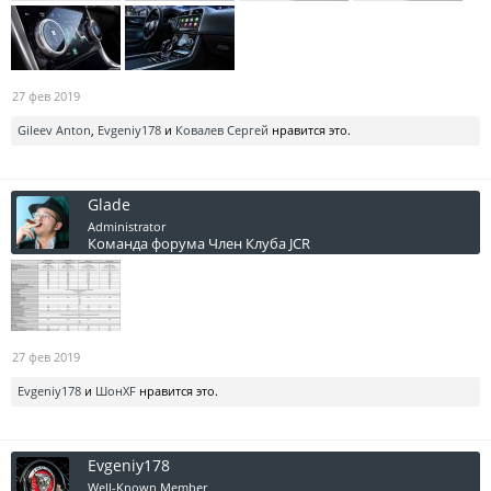
27 фев 2019
Gileev Anton
,
Evgeniy178
и
Ковалев Сергей
нравится это.
Glade
Administrator
Команда форума
Член Клуба JCR
27 фев 2019
Evgeniy178
и
ШонXF
нравится это.
Evgeniy178
Well-Known Member