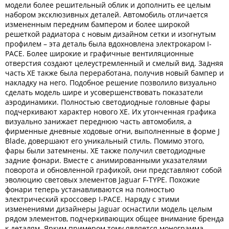
модели более решительный облик и дополнить ее целым
набором эксклюзивных деталей. Автомобиль отличается
измененным передним бампером и более широкой
решеткой радиатора с новым дизайном сетки и изогнутым
профилем – эта деталь была вдохновлена электрокаром I-
PACE. Более широкие и графичные вентиляционные
отверстия создают целеустремленный и смелый вид. Задняя
часть XE также была переработана, получив новый бампер и
накладку на него. Подобное решение позволило визуально
сделать модель шире и усовершенствовать показатели
аэродинамики. Полностью светодиодные головные фары
подчеркивают характер нового XE. Их утонченная графика
визуально занижает переднюю часть автомобиля, а
фирменные дневные ходовые огни, выполненные в форме J
Blade, довершают его уникальный стиль. Помимо этого,
фары были затемнены. XE также получил светодиодные
задние фонари. Вместе с анимированными указателями
поворота и обновленной графикой, они представляют собой
эволюцию световых элементов Jaguar F-TYPE. Похожие
фонари теперь устанавливаются на полностью
электрический кроссовер I-PACE. Наряду с этими
изменениями дизайнеры Jaguar оснастили модель целым
рядом элементов, подчеркивающих общее внимание бренда
к деталям. Ярким примером тому является монограмма