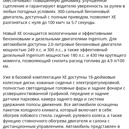
обеспечивают повышенную динамику, улучшенное
сцепление и гарантируют водителю уверенность за рулем в
любых погодных условиях. 300-сильный бензиновый
двигатель, доступный с полным приводом, позволяет XE
разгоняться с нуля до 100 км/ч за 5,7 секунды.
Новый XE оснащается экологичными и эффективными
бензиновыми и дизельными двигателями Ingenium. Для
автомобиля доступны 2,0-литровые бензиновые двигатели
мощностью 249 л.с. и 300 л.с., а также эффективный
дизельный Ingenium мощностью 180 л.с. и 430 Нм крутящего
момента, позволяющий снизить расход топлива до 4,9 л/100
км.
Уже в базовой комплектации XE доступны 18-дюймовые
колесные диски, кожаные сиденья с электрорегулировкой,
полностью светодиодные головные фары и задние фонари с
усовершенствованной графикой, передние и задние
датчики парковки, камера заднего вида и система
удержания полосы движения. Все автомобили оснащены
пакетом холодного климата, который включает в себя:
обогрев лобового стекла, сидений, рулевого колеса, а также
функцию стояночного обогрева двигателя и салона с
дистанционным управлением. Автомобиль представлен в