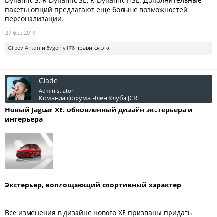
Dynamic S, R-Dynamic SE, R-Dynamic HSE. Дополнительные
пакеты опций предлагают еще больше возможностей
персонализации.
27 фев 2019
Gileev Anton
и
Evgeniy178
нравится это.
Glade
Administrator
Команда форума
Член Клуба JCR
Новый Jaguar
XE: обновленный дизайн экстерьера и
интерьера
Экстерьер, воплощающий спортивный характер
Все изменения в дизайне нового XE призваны придать