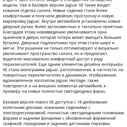
модели. Уже в базовую версию Jaguar XE также входит
кожаная отделка салона. Новые сиденья стали более
комфортными и получили двойную прострочку и новую
маркировку Jaguar. Внутри автомобиля установлены новые
дверные ручки, более эргономичные и тактильно приятные.
Благодаря этому нововведению увеличивается зона
хранения в двери, которая теперь может вмещать большие
бутылки. Дверные подлокотники при этом стали шире и
мягче. Эти решения не только оптимизируют и визуально
увеличивают пространство салона, но и предлагают
водителю максимально комфортный доступ к ряду
переключателей. Еще одним элементом дизайна интерьера
XE стала монограмма Jaguar, расположенная, в частности, на
поворотных переключателях и динамиках. Изображение,
вдохновленное логотипом Jaguar Heritage, также
повторяется и на внешних элементах автомобиля, к
примеру, на новых полностью светодиодных фарах.
Базовая версия нового XE доступна с 18-дюймовыми
колесными дисками, кожаными сиденьями с
электрорегулировкой, полностью светодиодными головными
фарами и задними фонарями с обновленной фирменной
графикой, передними и задними датчиками парковки,