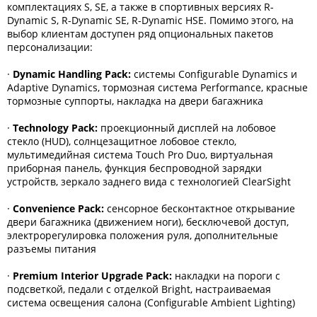
комплектациях S, SE, а также в спортивных версиях R-
Dynamic S, R-Dynamic SE, R-Dynamic HSE. Помимо этого, на
выбор клиентам доступен ряд опциональных пакетов
персонализации:
·
Dynamic
Handling
Pack:
системы Configurable Dynamics и
Adaptive Dynamics, тормозная система Performance, красные
тормозные суппорты, накладка на двери багажника
·
Technology
Pack:
проекционный дисплей на лобовое
стекло (HUD), солнцезащитное лобовое стекло,
мультимедийная система Touch Pro Duo, виртуальная
приборная панель, функция беспроводной зарядки
устройств, зеркало заднего вида с технологией ClearSight
·
Convenience
Pack:
сенсорное бесконтактное открывание
двери багажника (движением ноги), бесключевой доступ,
электрорегулировка положения руля, дополнительные
разъемы питания
·
Premium
Interior
Upgrade
Pack:
накладки на пороги с
подсветкой, педали с отделкой Bright, настраиваемая
система освещения салона (Configurable Ambient Lighting)