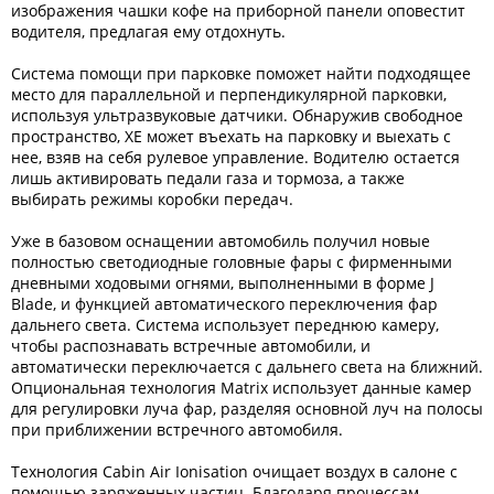
изображения чашки кофе на приборной панели оповестит
водителя, предлагая ему отдохнуть.
Система помощи при парковке поможет найти подходящее
место для параллельной и перпендикулярной парковки,
используя ультразвуковые датчики. Обнаружив свободное
пространство, XE может въехать на парковку и выехать с
нее, взяв на себя рулевое управление. Водителю остается
лишь активировать педали газа и тормоза, а также
выбирать режимы коробки передач.
Уже в базовом оснащении автомобиль получил новые
полностью светодиодные головные фары с фирменными
дневными ходовыми огнями, выполненными в форме J
Blade, и функцией автоматического переключения фар
дальнего света. Система использует переднюю камеру,
чтобы распознавать встречные автомобили, и
автоматически переключается с дальнего света на ближний.
Опциональная технология Matrix использует данные камер
для регулировки луча фар, разделяя основной луч на полосы
при приближении встречного автомобиля.
Технология Cabin Air Ionisation очищает воздух в салоне с
помощью заряженных частиц. Благодаря процессам