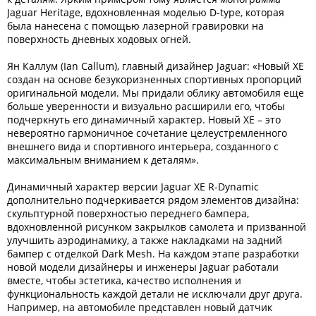
Jaguar Heritage, вдохновленная моделью D-type, которая
была нанесена с помощью лазерной гравировки на
поверхность дневных ходовых огней.
Ян Каллум (Ian Callum), главный дизайнер Jaguar: «Новый XE
создан на основе безукоризненных спортивных пропорций
оригинальной модели. Мы придали облику автомобиля еще
больше уверенности и визуально расширили его, чтобы
подчеркнуть его динамичный характер. Новый XE – это
невероятно гармоничное сочетание целеустремленного
внешнего вида и спортивного интерьера, созданного с
максимальным вниманием к деталям».
Динамичный характер версии Jaguar XE R-Dynamic
дополнительно подчеркивается рядом элементов дизайна:
скульптурной поверхностью переднего бампера,
вдохновленной рисунком закрылков самолета и призванной
улучшить аэродинамику, а также накладками на задний
бампер с отделкой Dark Mesh. На каждом этапе разработки
новой модели дизайнеры и инженеры Jaguar работали
вместе, чтобы эстетика, качество исполнения и
функциональность каждой детали не исключали друг друга.
Например, на автомобиле представлен новый датчик