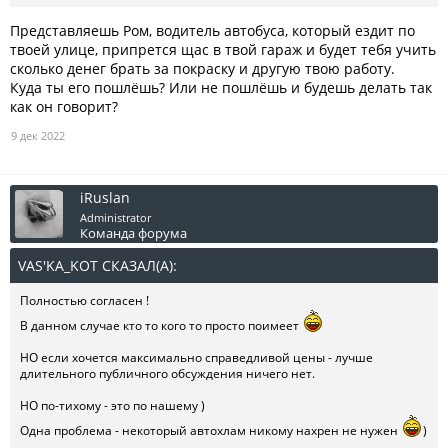
Представляешь Ром, водитель автобуса, который ездит по
твоей улице, припрется щас в твой гараж и будет тебя учить
сколько денег брать за покраску и другую твою работу.
Куда ты его пошлёшь? Или не пошлёшь и будешь делать так
как он говорит?
9 дек 2022
iRuslan
Administrator
Команда форума
VAS'KA_KOT СКАЗАЛ(А):
↑
Полностью согласен !
В данном случае кто то кого то просто поимеет
НО если хочется максимально справедливой цены - лучше
длительного публичного обсуждения ничего нет.
НО по-тихому - это по нашему )
Одна проблема - некоторый автохлам никому нахрен не нужен
)