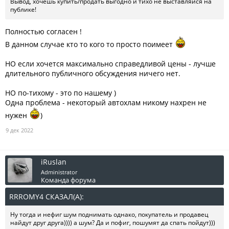
Вывод, хочешь купить/продать выгодно и тихо не выставляйся на
публике!
Полностью согласен !
В данном случае кто то кого то просто поимеет
НО если хочется максимально справедливой цены - лучше
длительного публичного обсуждения ничего нет.
НО по-тихому - это по нашему )
Одна проблема - некоторый автохлам никому нахрен не
нужен
)
9 дек 2022
iRuslan
Administrator
Команда форума
RRROMY4 СКАЗАЛ(А):
↑
Ну тогда и нефиг шум поднимать однако, покупатель и продавец
найдут друг друга)))) а шум? Да и пофиг, пошумят да спать пойдут)))