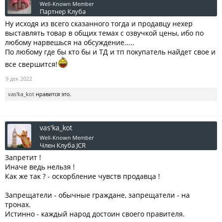
Well-Known Member
Партнер Клуба
Ну исходя из всего сказанного тогда и продавцу нехер
выставлять товар в общих темах с озвучкой цены, ибо по
любому нарвешься на обсуждение.....
По любому где бы кто бы и ТД и тп покупатель найдет свое и
все свершится!
9 дек 2022
vas'ka_kot
нравится это.
vas'ka_kot
Well-Known Member
Член Клуба JCR
Запретит !
Иначе ведь нельзя !
Как же так ? - оскорбление чувств продавца !
Запрещатели - обычные граждане, запрещатели - на
тронах.
Истинно - каждый народ достоин своего правителя.