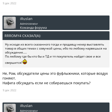
9 дек 2022
iRuslan
Administrator
Команда форума
RRROMY4 СКАЗАЛ(А):
↑
Ну исходя из всего сказанного тогда и продавцу нехер выставлять
товар в общих темах с озвучкой цены, ибо по любому нарвешься на
обсуждение.....
По любому где бы кто бы и ТД и тп покупатель найдет свое и все
свершится!
Не, Ром, обсуждатели цены это фуфлыжники, которые воздух
гоняют.
Нафига обсуждать если не собираешься покупать?
9 дек 2022
iRuslan
Administrator