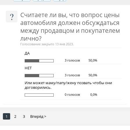
?
Считаете ли вы, что вопрос цены
автомобиля должен обсуждаться
между продавцом и покупателем
лично?
Голосование закрыто 13 янв 2023.
ДА
3 голосов
50,0%
НЕТ
3 голосов
50,0%
Или может маму/папу/жену позвать чтобы они
договорились.
0 голосов
0,0%
1
2
3
Вперёд >