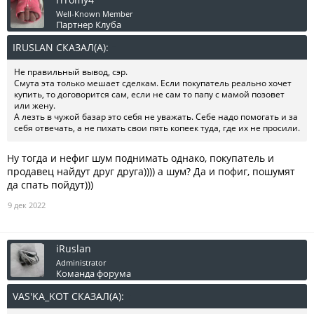
Well-Known Member
Партнер Клуба
IRUSLAN СКАЗАЛ(А):
↑
Не правильный вывод, сэр.
Смута эта только мешает сделкам. Если покупатель реально хочет
купить, то договорится сам, если не сам то папу с мамой позовет
или жену.
А лезть в чужой базар это себя не уважать. Себе надо помогать и за
себя отвечать, а не пихать свои пять копеек туда, где их не просили.
Ну тогда и нефиг шум поднимать однако, покупатель и
продавец найдут друг друга)))) а шум? Да и пофиг, пошумят
да спать пойдут)))
9 дек 2022
iRuslan
Administrator
Команда форума
VAS'KA_KOT СКАЗАЛ(А):
↑