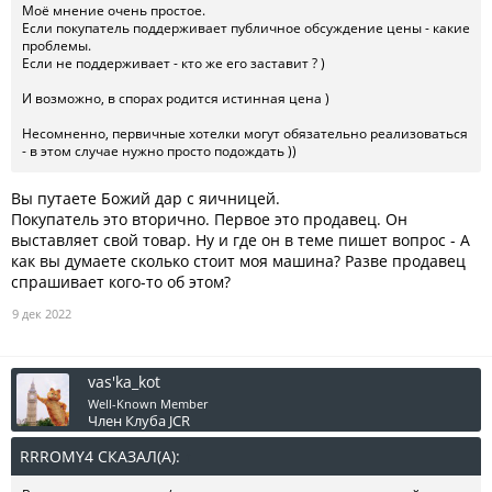
Моё мнение очень простое.
Если покупатель поддерживает публичное обсуждение цены - какие
проблемы.
Если не поддерживает - кто же его заставит ? )
И возможно, в спорах родится истинная цена )
Несомненно, первичные хотелки могут обязательно реализоваться
- в этом случае нужно просто подождать ))
Вы путаете Божий дар с яичницей.
Покупатель это вторично. Первое это продавец. Он
выставляет свой товар. Ну и где он в теме пишет вопрос - А
как вы думаете сколько стоит моя машина? Разве продавец
спрашивает кого-то об этом?
9 дек 2022
vas'ka_kot
Well-Known Member
Член Клуба JCR
RRROMY4 СКАЗАЛ(А):
↑