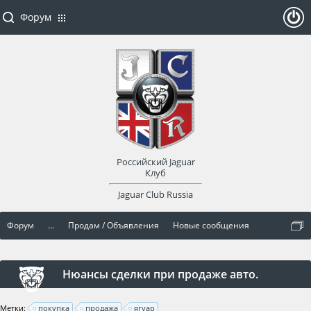
Форум
ойти
или
заре
Российский Jaguar
гист
Клуб
Jaguar Club Russia
рир
Форум
...
Продам / Объявления
Новые сообщения
оват
ься
Нюансы сделки при продаже авто.
Метки:
покупка
продажа
ягуар