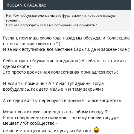
IRUSLAN СКАЗАЛ(А):
↑
Не, Ром, обсуждатели цены это фуфлыжники, которые воздух
гоняют.
Нафига обсуждать если не собираешься покупать?
Руслан, помнишь около года назад мы обсуждали Коллекцию
с точки зрения клиентов ? )
И за них вступились все местные барыги, да и заокеанские ))
Сейчас идёт обсуждение продавцов ) А сейчас ты с ними в
одном окопе )
Это просто временная коллективная принадлежность )
И если ты помнишь ? А ? У нас тут админы тогда
возбудились, как дети малые )) И тему закрыли !
А сегодня вот ты переобулся в прыжке - и всё запретить !
Может хватит уже запрещать по любому поводу !?
Я вот совершенно не понимаю - почему нашей госдуре
мешает лгбт сообщество -
не иначе как ценник на их услуги сбивают