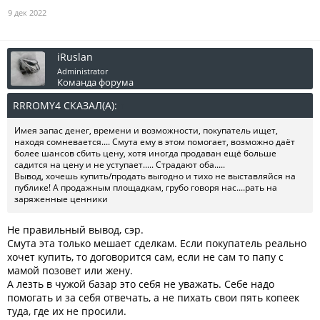
9 дек 2022
iRuslan
Administrator
Команда форума
RRROMY4 СКАЗАЛ(А):
↑
Имея запас денег, времени и возможности, покупатель ищет,
находя сомневается.... Смута ему в этом помогает, возможно даёт
более шансов сбить цену, хотя иногда продаван ещё больше
садится на цену и не уступает..... Страдают оба.....
Вывод, хочешь купить/продать выгодно и тихо не выставляйся на
публике! А продажным площадкам, грубо говоря нас....рать на
заряженные ценники
Не правильный вывод, сэр.
Смута эта только мешает сделкам. Если покупатель реально
хочет купить, то договорится сам, если не сам то папу с
мамой позовет или жену.
А лезть в чужой базар это себя не уважать. Себе надо
помогать и за себя отвечать, а не пихать свои пять копеек
туда, где их не просили.