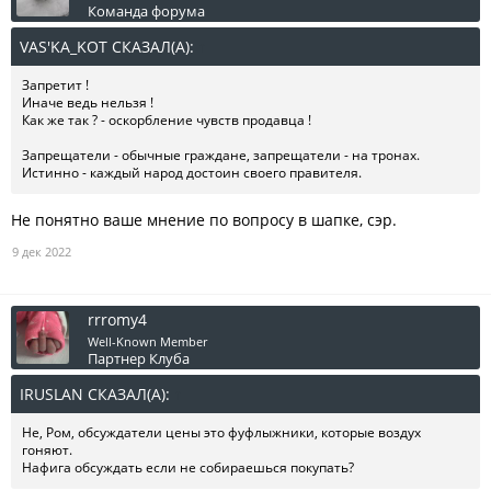
Команда форума
VAS'KA_KOT СКАЗАЛ(А):
↑
Запретит !
Иначе ведь нельзя !
Как же так ? - оскорбление чувств продавца !
Запрещатели - обычные граждане, запрещатели - на тронах.
Истинно - каждый народ достоин своего правителя.
Не понятно ваше мнение по вопросу в шапке, сэр.
9 дек 2022
rrromy4
Well-Known Member
Партнер Клуба
IRUSLAN СКАЗАЛ(А):
↑
Не, Ром, обсуждатели цены это фуфлыжники, которые воздух
гоняют.
Нафига обсуждать если не собираешься покупать?