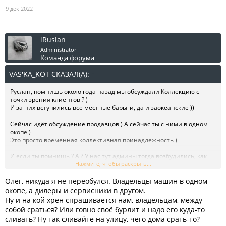
9 дек 2022
iRuslan
Administrator
Команда форума
VAS'KA_KOT СКАЗАЛ(А):
↑
Руслан, помнишь около года назад мы обсуждали Коллекцию с
точки зрения клиентов ? )
И за них вступились все местные барыги, да и заокеанские ))
Сейчас идёт обсуждение продавцов ) А сейчас ты с ними в одном
окопе )
Это просто временная коллективная принадлежность )
И если ты помнишь ? А ? У нас тут админы тогда возбудились, как
дети малые )) И тему закрыли !
Нажмите, чтобы раскрыть...
Олег, никуда я не переобулся. Владельцы машин в одном
А сегодня вот ты переобулся в прыжке - и всё запретить !
окопе, а дилеры и сервисники в другом.
Может хватит уже запрещать по любому поводу !?
Ну и на кой хрен спрашивается нам, владельцам, между
Я вот совершенно не понимаю - почему нашей госдуре мешает
собой сраться? Или говно своё бурлит и надо его куда-то
лгбт сообщество -
сливать? Ну так сливайте на улицу, чего дома срать-то?
не иначе как ценник на их услуги сбивают