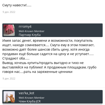
Смуту навести!.....
9 дек 2022
rrromy4
Well-Known Member
Партнер Клуба
Имея запас денег, времени и возможности, покупатель
ищет, находя сомневается.... Смута ему в этом помогает,
возможно даёт более шансов сбить цену, хотя иногда
продаван ещё больше садится на цену и не уступает.....
Страдают оба.....
Вывод, хочешь купить/продать выгодно и тихо не
выставляйся на публике! А продажным площадкам, грубо
говоря нас....рать на заряженные ценники
9 дек 2022
vas'ka_kot
Well-Known Member
Член Клуба JCR