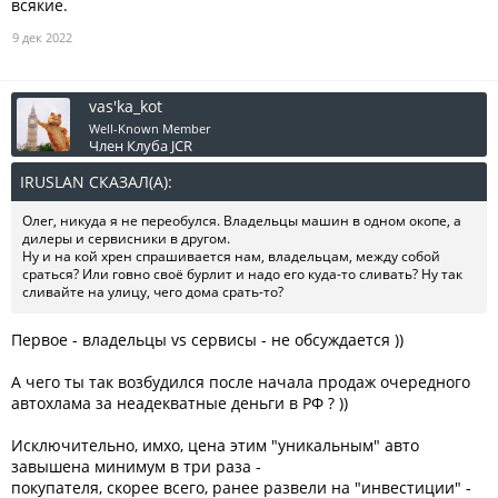
всякие.
9 дек 2022
vas'ka_kot
Well-Known Member
Член Клуба JCR
IRUSLAN СКАЗАЛ(А):
↑
Олег, никуда я не переобулся. Владельцы машин в одном окопе, а
дилеры и сервисники в другом.
Ну и на кой хрен спрашивается нам, владельцам, между собой
сраться? Или говно своё бурлит и надо его куда-то сливать? Ну так
сливайте на улицу, чего дома срать-то?
Первое - владельцы vs сервисы - не обсуждается ))
А чего ты так возбудился после начала продаж очередного
автохлама за неадекватные деньги в РФ ? ))
Исключительно, имхо, цена этим "уникальным" авто
завышена минимум в три раза -
покупателя, скорее всего, ранее развели на "инвестиции" -