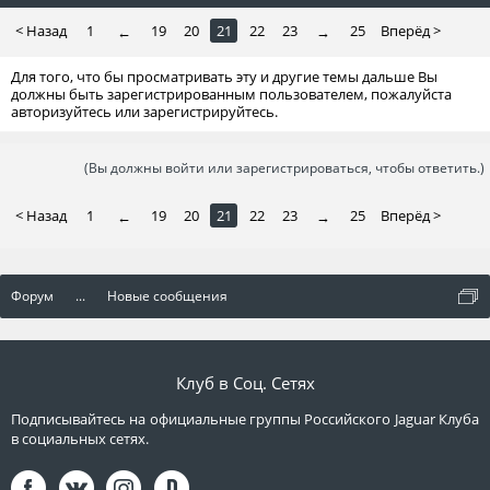
< Назад
1
19
20
21
22
23
25
Вперёд >
←
→
Для того, что бы просматривать эту и другие темы дальше Вы
должны быть зарегистрированным пользователем, пожалуйста
авторизуйтесь или зарегистрируйтесь.
(Вы должны войти или зарегистрироваться, чтобы ответить.)
< Назад
1
19
20
21
22
23
25
Вперёд >
←
→
Форум
...
Новые сообщения
Клуб в Соц. Сетях
Подписывайтесь на официальные группы Российского Jaguar Клуба
в социальных сетях.