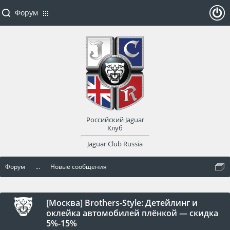
Форум
ойти
или
заре
Российский Jaguar
гист
Клуб
Jaguar Club Russia
рир
Форум
...
Новые сообщения
оват
ься
[Москва] Brothers-Style: Детейлинг и
оклейка автомобилей плёнкой — скидка
5%-15%