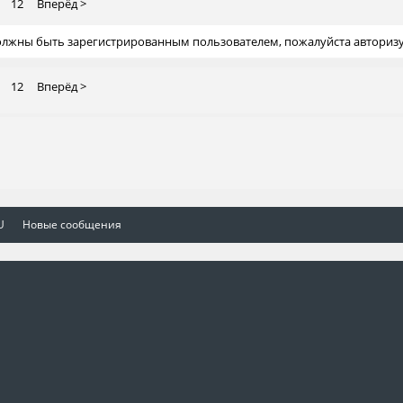
12
Вперёд >
должны быть зарегистрированным пользователем, пожалуйста авторизу
12
Вперёд >
U
Новые сообщения