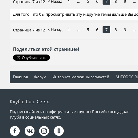
< Назад
1
5
6
7
8
9
Страница 7 из 12
←
→
Для того, что бы просматривать эту и другие темы дальше Вы 
< Назад
1
5
6
7
8
9
Страница 7 из 12
←
→
Поделиться этой страницей
Главная
Форум
Интернет-магазины запчастей
AUTODOC.R
Клуб в Соц. Сетях
Подписывайтесь на официальные группы Российского Jaguar
Клуба в социальных сетях.