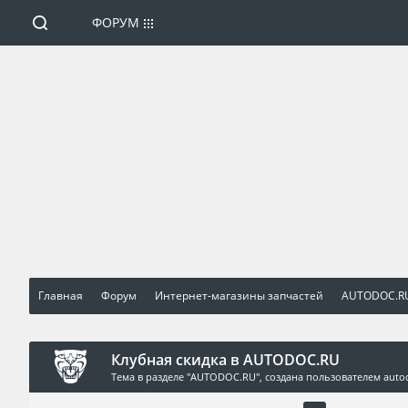
ФОРУМ
Главная
Форум
Интернет-магазины запчастей
AUTODOC.R
Клубная скидка в AUTODOC.RU
Тема в разделе "
AUTODOC.RU
", создана пользователем
auto