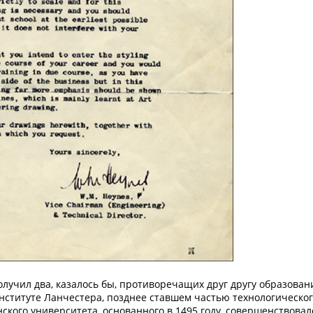
олучил два, казалось бы, противоречащих друг другу образов
нституте Ланчестера, позднее ставшем частью технологическог
нского университета, основанного в 1495 году, совершенствовал