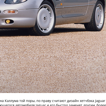
а Каллума той поры, по праву считают дизайн хетчбэка Jaguar 
ающегося автомобиля Jaguar и его быстро заменят другим, боле