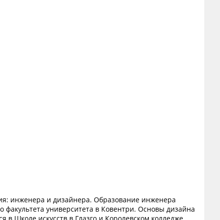
ания: инженера и дизайнера. Образование инженера
о факультета университета в Ковентри. Основы дизайна
ся в Школе искусств в Глазго и Королевском колледже