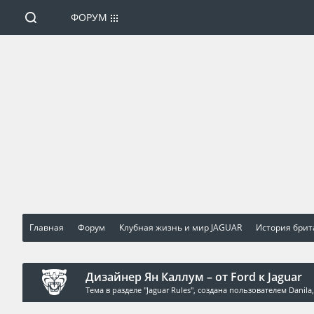
ФОРУМ
Главная
Форум
Клубная жизнь и мир JAGUAR
История брита
Дизайнер Ян Каллум – от Ford к Jaguar
Тема в разделе "
Jaguar Rules
", создана пользователем
Danila