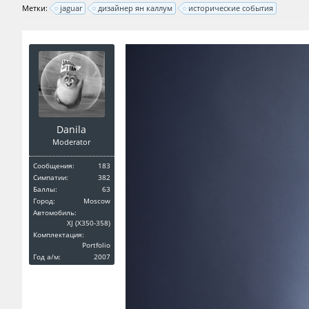
Метки:
jaguar
дизайнер ян каллум
исторические события
Danila
Moderator
Сообщения:
183
Симпатии:
382
Баллы:
63
Город:
Moscow
Автомобиль:
XJ (X350-358)
Комплектация:
Portfolio
Год a/м:
2007