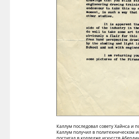
Каллум последовал совету Хайнса и п
Каллум получил в политехническом и
постигал в колледже искусств Аберди