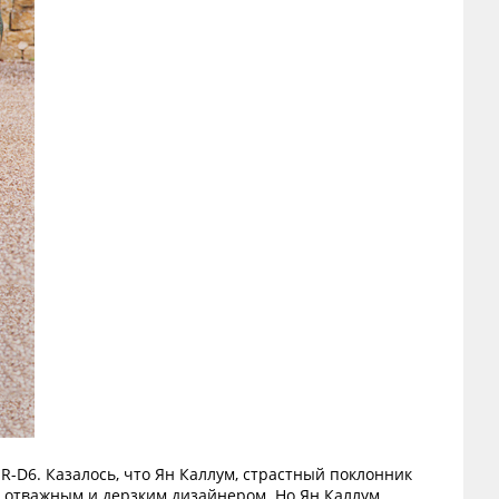
R-D6. Казалось, что Ян Каллум, страстный поклонник
е отважным и дерзким дизайнером. Но Ян Каллум,