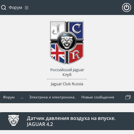
Форум
ойти
или
заре
Российский Jaguar
гист
Клуб
Jaguar Club Russia
рир
Форум
...
Электрика и электроника.
Новые сообщения
оват
ься
Датчик давления воздуха на впуске.
JAGUAR 4.2