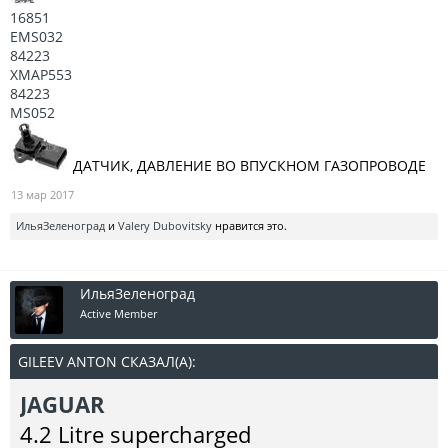
16851
EMS032
84223
XMAP553
84223
MS052
ДАТЧИК, ДАВЛЕНИЕ ВО ВПУСКНОМ ГАЗОПРОВОДЕ
13 мар 2017
ИльяЗеленоград
и
Valery Dubovitsky
нравится это.
ИльяЗеленоград
Active Member
GILEEV ANTON СКАЗАЛ(А):
↑
JAGUAR
4.2 Litre supercharged