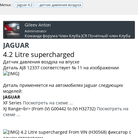
Метки:
jaguar 4.2
датчик давления воздуха
Gileev Anton
Administrator
Команда форума
Член Клуба JCR
Почётный член Клуба
JAGUAR
4.2 Litre supercharged
Датчик давления воздуха на впуске
Деталь AJ8 12337 соответствует № 11 на изображении
Деталь применяется на автомобилях Jaguar следующих
моделей:
JAGUAR
XF Series
Посмотреть на схеме ...
XJ Range<br> (From (V) G00442 to (V) H32732)
Посмотреть на
схеме ...
4.2 Litre supercharged From VIN (H30568) фиксатор с
одним отверстием