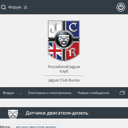
Форум
ойти
или
заре
Российский Jaguar
гист
Клуб
Jaguar Club Russia
рир
Форум
...
Электрика и электроника.
Новые сообщения
оват
ься
Датчики двигателя-дизель
Метки:
датчики двигателя-дизель