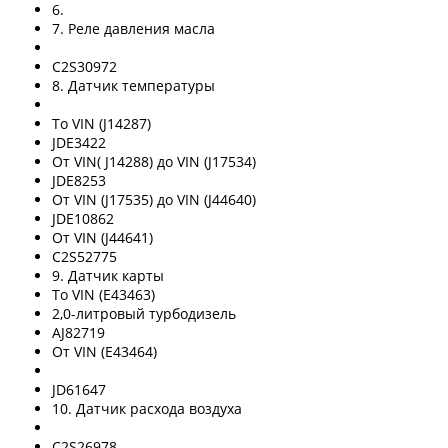
6.
7. Реле давления масла
C2S30972
8. Датчик температуры
To VIN (J14287)
JDE3422
От VIN( J14288) до VIN (J17534)
JDE8253
От VIN (J17535) до VIN (J44640)
JDE10862
От VIN (J44641)
C2S52775
9. Датчик карты
To VIN (E43463)
2,0-литровый турбодизель
AJ82719
От VIN (E43464)
JD61647
10. Датчик расхода воздуха
C2S26978