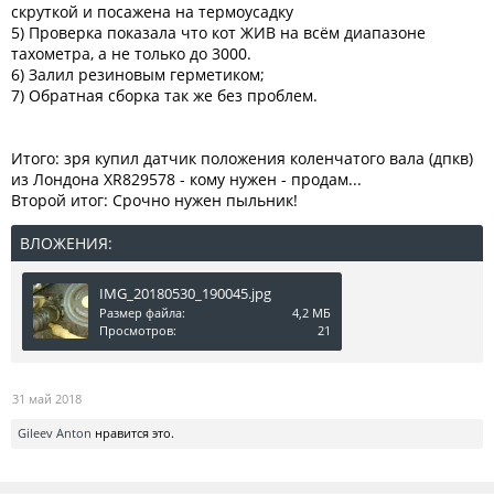
скруткой и посажена на термоусадку
5) Проверка показала что кот ЖИВ на всём диапазоне
тахометра, а не только до 3000.
6) Залил резиновым герметиком;
7) Обратная сборка так же без проблем.
Итого: зря купил датчик положения коленчатого вала (дпкв)
из Лондона XR829578 - кому нужен - продам...
Второй итог: Срочно нужен пыльник!
ВЛОЖЕНИЯ:
IMG_20180530_190045.jpg
Размер файла:
4,2 МБ
Просмотров:
21
31 май 2018
Gileev Anton
нравится это.