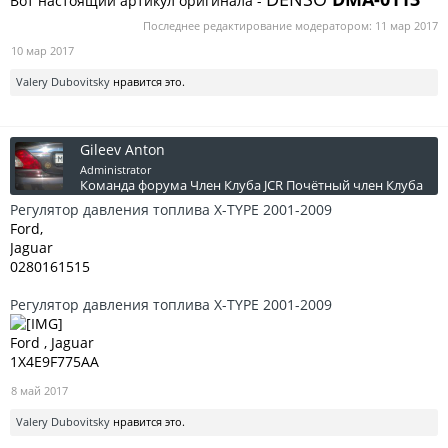
Вот настоящий артикул оригинала -
2009
Последнее редактирование модератором:
11 мар 2017
X-Type универсал (X400) 3.0 V6 AWD [AJ30] 2004 ―
10 мар 2017
2009
Valery Dubovitsky
нравится это.
Gileev Anton
Administrator
Команда форума
Член Клуба JCR
Почётный член Клуба
Регулятор давления топлива X-TYPE 2001-2009
Ford,
Jaguar
0280161515
Регулятор давления топлива X-TYPE 2001-2009
Ford , Jaguar
1X4E9F775AA
8 май 2017
Valery Dubovitsky
нравится это.