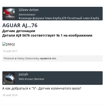
Gileev Anton
Administrator
Команда форума
Член Клуба JCR
Почётный член Клуба
AGUAR AJ...76
Датчик детонации
Детали AJ8 5676 соответствует № 1 на изображении
10 май 2017
Peresvet
и
Valery Dubovitsky
нравится это.
Josiah
Well-Known Member
А как добраться к "5"- Датчик коленчатого вала?
30 май 2018