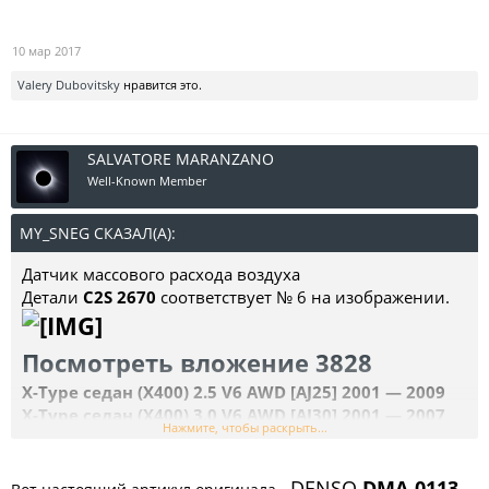
10 мар 2017
Valery Dubovitsky
нравится это.
SALVATORE MARANZANO
Well-Known Member
MY_SNEG СКАЗАЛ(А):
↑
Датчик массового расхода воздуха
Детали
C2S 2670
соответствует № 6 на изображении.
Посмотреть вложение 3828
X-Type седан (X400) 2.5 V6 AWD [AJ25] 2001 ― 2009
X-Type седан (X400) 3.0 V6 AWD [AJ30] 2001 ― 2007
Нажмите, чтобы раскрыть...
X-Type седан (X400) 2.0 V6 [AJ20] 2001 ― 2009
X-Type универсал (X400) 2.0 V6 [AJ20] 2003 ― 2009
X-Type универсал (X400) 2.5 V6 AWD [AJ25] 2004 ―
DENSO
DMA-0113