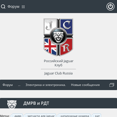
Форум
ойти
или
заре
Российский Jaguar
гист
Клуб
Jaguar Club Russia
рир
Форум
...
Электрика и электроника.
Новые сообщения
оват
ься
ДМРВ и РДТ
Метки:
дмвр
запчасти для jaguar
каталожные номера
рдт