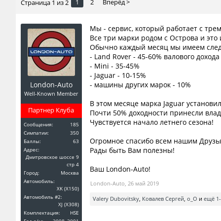
1
2
Вперёд >
Страница 1 из 2
Мы - сервис, который работает с тремя
Все три марки родом с Острова и это
Обычно каждый месяц мы имеем след
- Land Rover - 45-60% валового дохода
- Mini - 35-45%
- Jaguar - 10-15%
London-Auto
- машины других марок - 10%
Well-Known Member
В этом месяце марка Jaguar установи
Партнер Клуба
Почти 50% доходности принесли влад
Чувствуется начало летнего сезона!
Сообщения:
185
Симпатии:
350
Огромное спасибо всем нашим Друзь
Баллы:
63
Рады быть Вам полезны!
Адрес:
Дмитровское шоссе 9
стр 4
Ваш London-Auto!
Город:
Москва
Автомобиль:
London-Auto
,
26 май 2019
XK (X150)
Автомобиль #2:
Valery Dubovitsky
,
Ковалев Сергей
,
o_O
и
ещё 1
XJ (X308)
Комплектация:
HSE