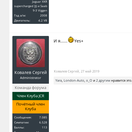
Jaguar XKR
supercharged ))) и Saab
9-3 Viggen
Год a/м:
2008
Двигатель:
4.2 V8
И я......
Yes+
Ковалев Сергей
,
27 май 2019
Ковалев Сергей
Administrator
Yara
,
London-Auto
,
o_O
и
2 другим
нравится это
Команда форума
Член Клуба JCR
Почётный член
Клуба
Сообщения:
7.085
Симпатии:
6.528
Баллы:
113