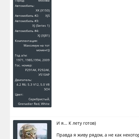
Город:
Москва
Автомобиль:
XK (X150)
Автомобиль #2:
XJS
Автомобиль #3:
XJ (Series 1)
Автомобиль #4:
XJ (XJ81)
Комплектация:
Максимум на тот
момент))
Год a/м:
1971, 1985,1994, 2009
Гос. номер:
Р291АК, Р292АК,
У510АР
Двигатель:
4.2 R6; 5.3 V12, 5.0 V8
SCH
Цвет:
Серебристый,
Grenadier Red, White
И я... К лету готов)
Правда я живу рядом, а не как некото