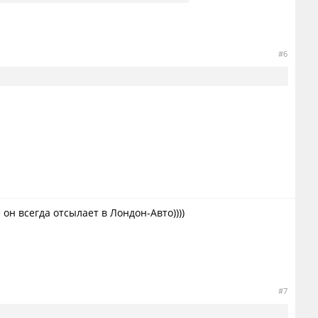
#6
н всегда отсылает в Лондон-Авто))))
#7