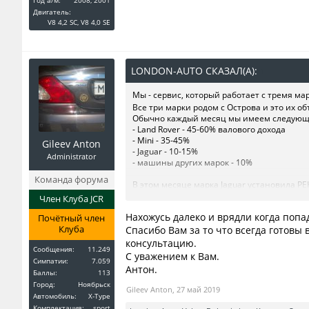
Год a/м:
2008, 2001
Двигатель:
V8 4,2 SC, V8 4,0 SE
LONDON-AUTO СКАЗАЛ(А):
↑
Мы - сервис, который работает с тремя марк
Все три марки родом с Острова и это их 
Обычно каждый месяц мы имеем следующу
- Land Rover - 45-60% валового дохода
- Mini - 35-45%
Gileev Anton
- Jaguar - 10-15%
Administrator
- машины других марок - 10%
Команда форума
В этом месяце марка Jaguar установила РЕ
Почти 50% доходности принесли владельцы
Член Клуба JCR
Чувствуется начало летнего сезона!
Нахожусь далеко и врядли когда попад
Почётный член
Клуба
Огромное спасибо всем нашим Друзьям!
Спасибо Вам за то что всегда готовы
Рады быть Вам полезны!
консультацию.
Сообщения:
11.249
С уважением к Вам.
Симпатии:
7.059
Ваш London-Auto!
Антон.
Баллы:
113
Город:
Ноябрьск
Gileev Anton
,
27 май 2019
Автомобиль:
X-Type
Комплектация:
sport