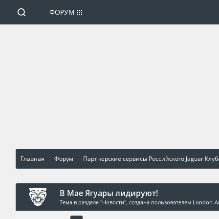
ФОРУМ
Главная
Форум
Партнерские сервисы Российского Jaguar Клуб
В Мае Ягуары лидируют!
Тема в разделе "
Новости
", создана пользователем
London-A