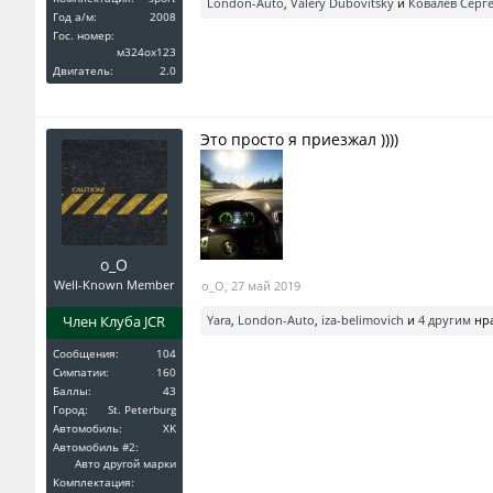
London-Auto
,
Valery Dubovitsky
и
Ковалев Серг
Год a/м:
2008
Гос. номер:
м324ох123
Двигатель:
2.0
Это просто я приезжал ))))
o_O
Well-Known Member
o_O
,
27 май 2019
Член Клуба JCR
Yara
,
London-Auto
,
iza-belimovich
и
4 другим
нра
Сообщения:
104
Симпатии:
160
Баллы:
43
Город:
St. Peterburg
Автомобиль:
XK
Автомобиль #2:
Авто другой марки
Комплектация: