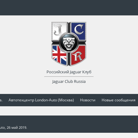
Российский Jaguar Клуб
Jaguar Club Russia
а.
Автотехцентр London-Auto (Москва)
Новости
Новые сообщения
uto
,
26 май 2019
.