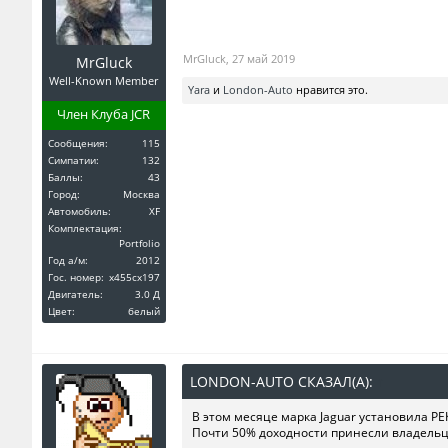
MrGluck
,
27 май 2019
MrGluck
Well-Known Member
Yara
и
London-Auto
нравится это.
Член Клуба JCR
Сообщения:
115
Симпатии:
132
Баллы:
43
Город:
Москва
Автомобиль:
XF
Комплектация:
Portfolio
Год a/м:
2012
Гос. номер:
х455сх197
Двигатель:
3.0 Д
Цвет:
белый
LONDON-AUTO СКАЗАЛ(А):
↑
В этом месяце марка Jaguar установила РЕ
Почти 50% доходности принесли владельцы