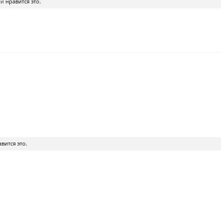
ей
нравится это.
вится это.