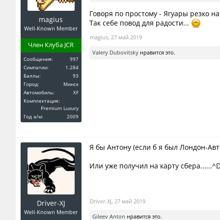
Говоря по простому - Ягуары резко н
magius
Так себе повод для радости...
Well-Known Member
magius
,
27 май 2019
Член Клуба JCR
Valery Dubovitsky
нравится это.
Сообщения:
997
Симпатии:
1.284
Баллы:
93
Город:
Минск
Автомобиль:
XF
Комплектация:
Premium Luxury
Год a/м:
2009
Я бы Антону (если б я был Лондон-Ав
Или уже получил на карту сбера......^
Driver-XJ
,
27 май 2019
Driver-XJ
Well-Known Member
Gileev Anton
нравится это.