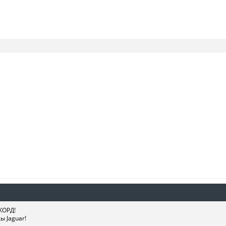
КОРД!
 Jaguar!