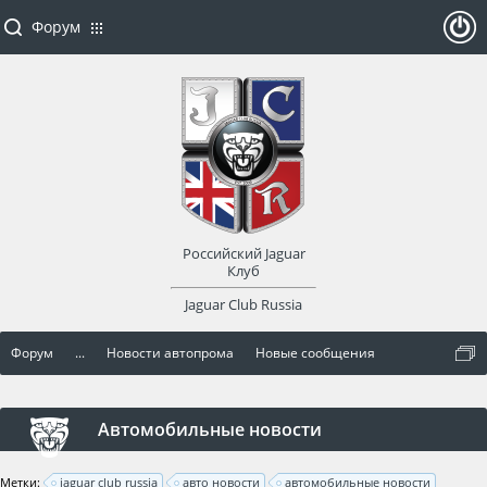
Форум
ойти
или
заре
Российский Jaguar
гист
Клуб
Jaguar Club Russia
рир
Форум
...
Новости автопрома
Новые сообщения
оват
ься
Автомобильные новости
Метки:
jaguar club russia
авто новости
автомобильные новости