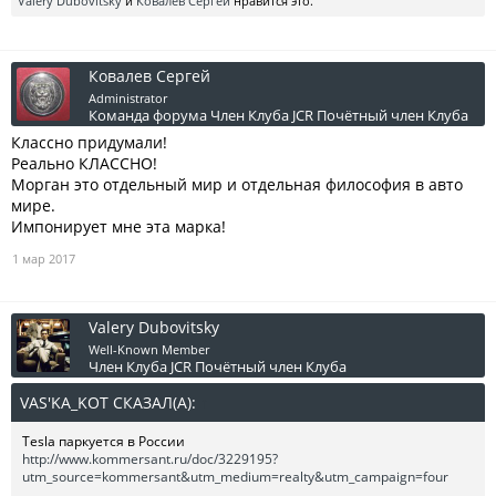
Valery Dubovitsky
и
Ковалев Сергей
нравится это.
Ковалев Сергей
Administrator
Команда форума
Член Клуба JCR
Почётный член Клуба
Классно придумали!
Реально КЛАССНО!
Морган это отдельный мир и отдельная философия в авто
мире.
Импонирует мне эта марка!
1 мар 2017
Valery Dubovitsky
Well-Known Member
Член Клуба JCR
Почётный член Клуба
VAS'KA_KOT СКАЗАЛ(А):
↑
Tesla паркуется в России
http://www.kommersant.ru/doc/3229195?
utm_source=kommersant&utm_medium=realty&utm_campaign=four