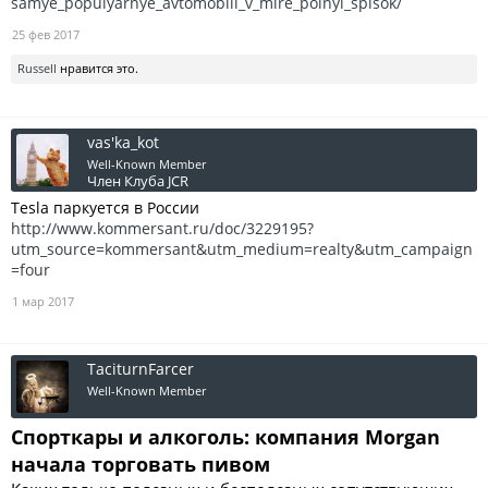
samye_populyarnye_avtomobili_v_mire_polnyi_spisok/
25 фев 2017
Russell
нравится это.
vas'ka_kot
Well-Known Member
Член Клуба JCR
Tesla паркуется в России
http://www.kommersant.ru/doc/3229195?
utm_source=kommersant&utm_medium=realty&utm_campaign
=four
1 мар 2017
TaciturnFarcer
Well-Known Member
Спорткары и алкоголь: компания Morgan
начала торговать пивом