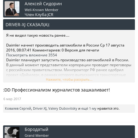
Алексей Сидорин
Well-Known Member
Член Клуба JCR
DRIVER-XJ СКАЗАЛ(А):
↑
Я не видел такую новость ранее....
Daimler начнет производить автомобили в России Ср 17 августа
2016, 08:07:41 Комментариев: 0 Версия для печати
Посмотреть вложение 3554
Daimler планирует запустить производство автомобилей в России.
В данный момент представители корпорации проводят переговоры
с российским правительством. Минпромторг РФ ранее одобрил
проект «Даймлер», в рамках которого выпускаются транспортные
средства Mercedes в Подмосковье. Сотрудники Министерства
Нажмите, чтобы раскрыть...
инвестиций и инноваций региона сообщили, что в августе
:DD Профессионализм журналистов зашкаливает!
планируется завершить строительство предприятия по
производству автомобилей. О намерениях компании Daimler стало
6 мар 2017
известно еще два года назад. Корпорация проводила переговоры с
автоконцернами КамАЗ и «МосАвтоЗиЛом».
Ковалев Сергей
,
Driver-XJ
,
Valery Dubovitsky
и
ещё 1-му
нравится это.
Источник:
http://www.vladtime.ru/automedia/504356
©
Бородатый
Grand Member