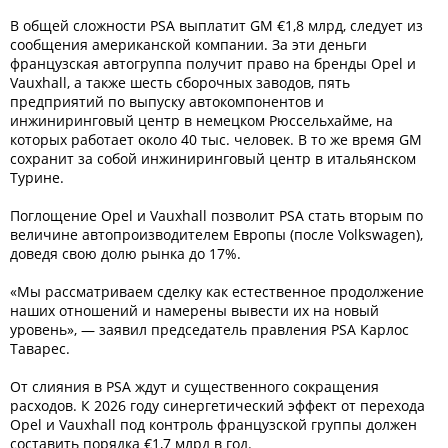
В общей сложности PSA выплатит GM €1,8 млрд, следует из
сообщения американской компании. За эти деньги
французская автогруппа получит право на бренды Opel и
Vauxhall, а также шесть сборочных заводов, пять
предприятий по выпуску автокомпонентов и
инжиниринговый центр в немецком Рюссельхайме, на
которых работает около 40 тыс. человек. В то же время GM
сохранит за собой инжиниринговый центр в итальянском
Турине.
Поглощение Opel и Vauxhall позволит PSA стать вторым по
величине автопроизводителем Европы (после Volkswagen),
доведя свою долю рынка до 17%.
«Мы рассматриваем сделку как естественное продолжение
наших отношений и намерены вывести их на новый
уровень», — заявил председатель правления PSA Карлос
Таварес.
От слияния в PSA ждут и существенного сокращения
расходов. К 2026 году синергетический эффект от перехода
Opel и Vauxhall под контроль французской группы должен
составить порядка €1,7 млрд в год.