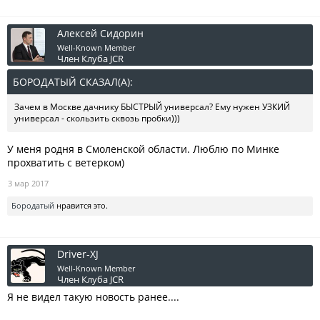
Алексей Сидорин
Well-Known Member
Член Клуба JCR
БОРОДАТЫЙ СКАЗАЛ(А):
↑
Зачем в Москве дачнику БЫСТРЫЙ универсал? Ему нужен УЗКИЙ
универсал - скользить сквозь пробки)))
У меня родня в Смоленской области. Люблю по Минке
прохватить с ветерком)
3 мар 2017
Бородатый
нравится это.
Driver-XJ
Well-Known Member
Член Клуба JCR
Я не видел такую новость ранее....