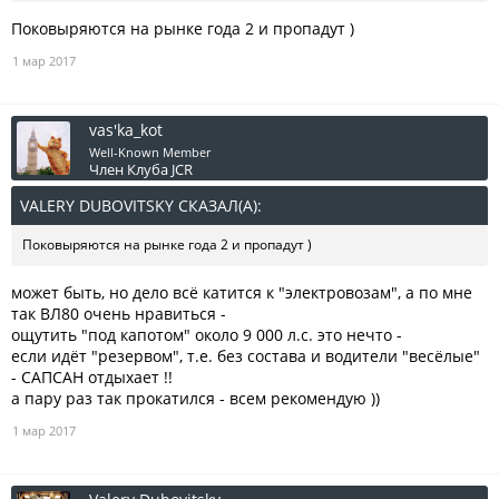
Поковыряются на рынке года 2 и пропадут )
1 мар 2017
vas'ka_kot
Well-Known Member
Член Клуба JCR
VALERY DUBOVITSKY СКАЗАЛ(А):
↑
Поковыряются на рынке года 2 и пропадут )
может быть, но дело всё катится к "электровозам", а по мне
так ВЛ80 очень нравиться -
ощутить "под капотом" около 9 000 л.с. это нечто -
если идёт "резервом", т.е. без состава и водители "весёлые"
- САПСАН отдыхает !!
а пару раз так прокатился - всем рекомендую ))
1 мар 2017