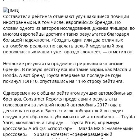
Составители рейтинга отмечают улучшающиеся позиции
иностранных и, в том числе, европейских брендов. По
словам одного из авторов исследования, Джейка Фишера, во
многом европейцы достигли таких результатов благодаря
большей надежности. «Создать один или два отличных
автомобиля реально, но сделать целый модельный ряд
первоклассных машин уже гораздо сложнее», — отметил он.
Неплохие результаты продемонстрировали и японские
бренды. В первую десятку вошли такие марки, как Mazda и
Honda. А вот бренд Toyota впервые за последние годы
покинул ТОП-10, опустившись на 11-ю строку рейтинга.
Одновременно с общим рейтингом лучших автомобильных
брендов, Consumer Reports представили результаты
голосования за лучший новый автомобиль 2017 года в
десяти категориях. Здесь список победителей выглядит
следующим образом: «субкомпактный автомобиль» — Toyota
Yaris; «компактный гибрид» — Toyota Prius; «премиум
кроссовер» Audi Q7; «спорткар» — Mazda MX-5; «маленький
кроссовер» — Subaru Forester; «среднеразмерный