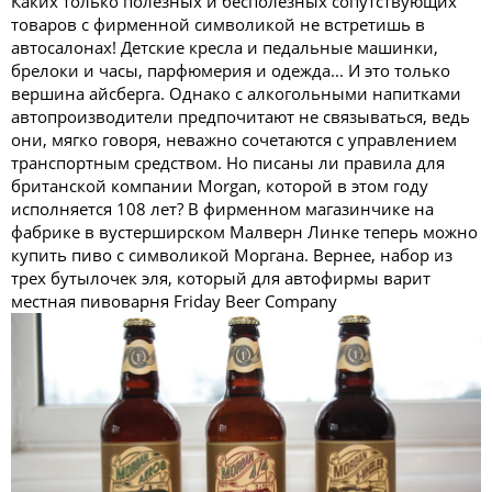
Каких только полезных и бесполезных сопутствующих
товаров с фирменной символикой не встретишь в
автосалонах! Детские кресла и педальные машинки,
брелоки и часы, парфюмерия и одежда... И это только
вершина айсберга. Однако с алкогольными напитками
автопроизводители предпочитают не связываться, ведь
они, мягко говоря, неважно сочетаются с управлением
транспортным средством. Но писаны ли правила для
британской компании Morgan, которой в этом году
исполняется 108 лет? В фирменном магазинчике на
фабрике в вустерширском Малверн Линке теперь можно
купить пиво с символикой Моргана. Вернее, набор из
трех бутылочек эля, который для автофирмы варит
местная пивоварня Friday Beer Company