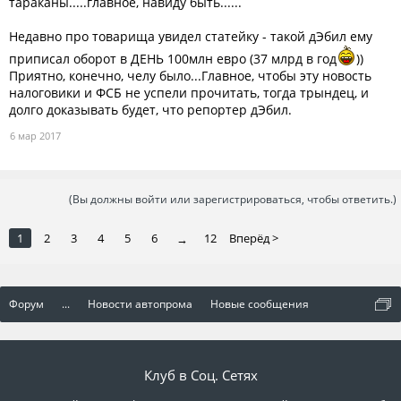
тараканы.....главное, навиду быть......
Недавно про товарища увидел статейку - такой дЭбил ему
приписал оборот в ДЕНЬ 100млн евро (37 млрд в год
))
Приятно, конечно, челу было...Главное, чтобы эту новость
налоговики и ФСБ не успели прочитать, тогда трындец, и
долго доказывать будет, что репортер дЭбил.
6 мар 2017
(Вы должны войти или зарегистрироваться, чтобы ответить.)
1
2
3
4
5
6
12
Вперёд >
→
Форум
...
Новости автопрома
Новые сообщения
Клуб в Соц. Сетях