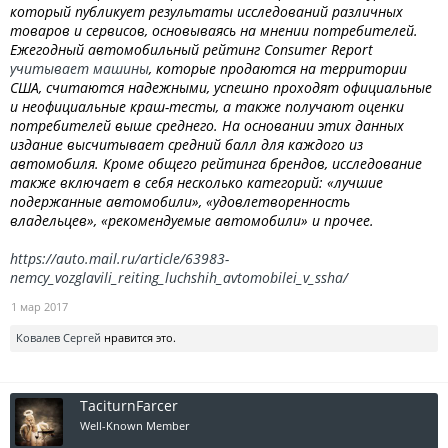
который публикует результаты исследований различных
товаров и сервисов, основываясь на мнении потребителей.
Ежегодный автомобильный рейтинг Consumer Report
учитывает машины
, которые продаются на территории
США, считаются надежными, успешно проходят официальные
и неофициальные краш-тесты, а также получают оценки
потребителей выше среднего. На основании этих данных
издание высчитывает средний балл для каждого из
автомобиля. Кроме общего рейтинга брендов, исследование
также включает в себя несколько категорий: «лучшие
подержанные автомобили», «удовлетворенность
владельцев», «рекомендуемые автомобили» и прочее.
https://auto.mail.ru/article/63983-
nemcy_vozglavili_reiting_luchshih_avtomobilei_v_ssha/
1 мар 2017
Ковалев Сергей
нравится это.
TaciturnFarcer
Well-Known Member