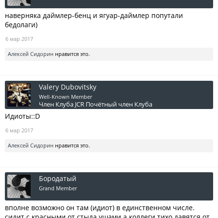
наверняка даймлер-бенц и ягуар-даймлер попутали
бедолаги)
6 мар 2017
Алексей Сидорин
нравится это.
Valery Dubovitsky
Well-Known Member
Член Клуба JCR
Почётный член Клуба
Идиоты::D
6 мар 2017
Алексей Сидорин
нравится это.
Бородатый
Grand Member
вполне возможно он там (идиот) в единственном числе.
сидит с красными от стыда ушами а коллеги тихо давятся от