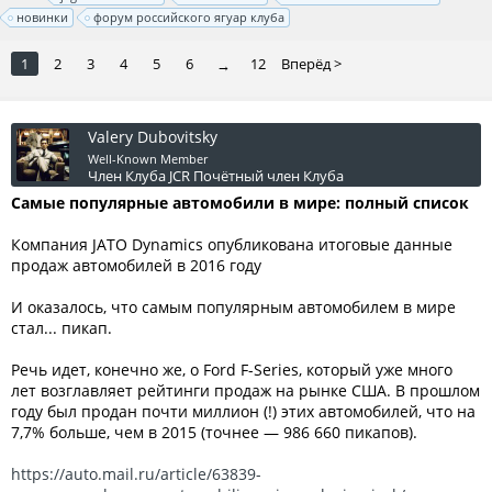
новинки
форум российского ягуар клуба
1
2
3
4
5
6
12
Вперёд >
→
Valery Dubovitsky
Well-Known Member
Член Клуба JCR
Почётный член Клуба
Самые популярные автомобили в мире: полный список
Компания JATO Dynamics опубликована итоговые данные
продаж автомобилей в 2016 году
И оказалось, что самым популярным автомобилем в мире
стал... пикап.
Речь идет, конечно же, о Ford F-Series, который уже много
лет возглавляет рейтинги продаж на рынке США. В прошлом
году был продан почти миллион (!) этих автомобилей, что на
7,7% больше, чем в 2015 (точнее — 986 660 пикапов).
https://auto.mail.ru/article/63839-