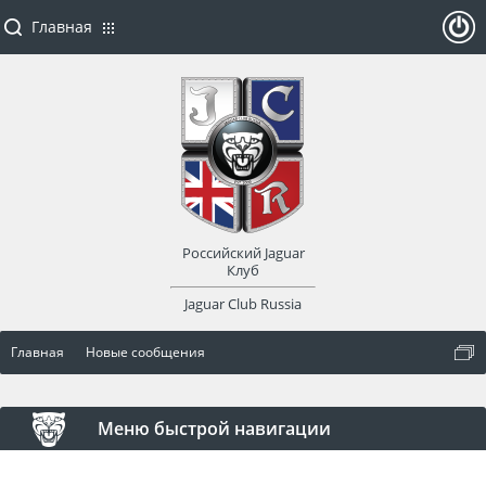
Главная
ойти
или
заре
Российский Jaguar
гист
Клуб
Jaguar Club Russia
рир
Главная
Новые сообщения
оват
ься
Меню быстрой навигации