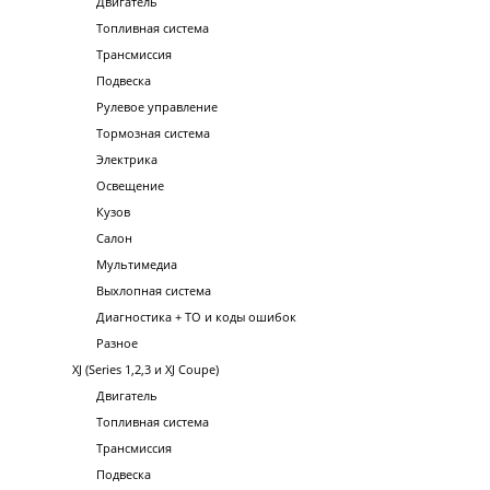
Двигатель
Топливная система
Трансмиссия
Подвеска
Рулевое управление
Тормозная система
Электрика
Освещение
Кузов
Салон
Мультимедиа
Выхлопная система
Диагностика + ТО и коды ошибок
Разное
XJ (Series 1,2,3 и XJ Coupe)
Двигатель
Топливная система
Трансмиссия
Подвеска