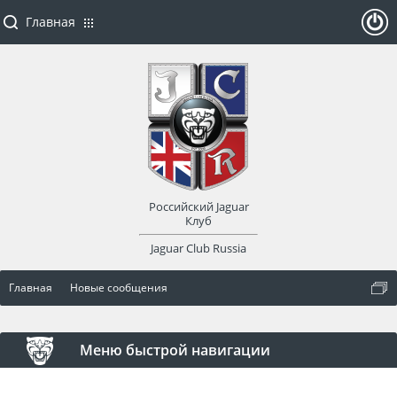
Главная
ойти
или
заре
Российский Jaguar
гист
Клуб
Jaguar Club Russia
рир
Главная
Новые сообщения
оват
ься
Меню быстрой навигации