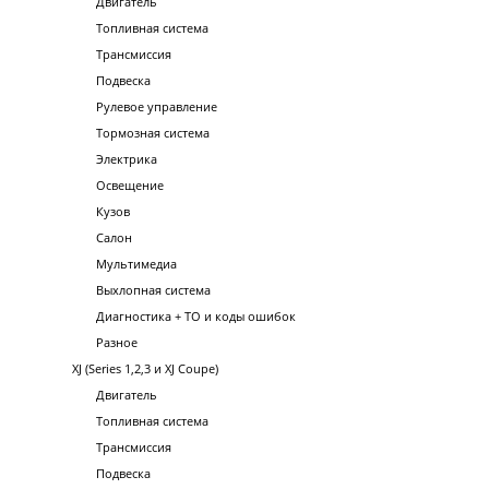
Двигатель
Топливная система
Трансмиссия
Подвеска
Рулевое управление
Тормозная система
Электрика
Освещение
Кузов
Салон
Мультимедиа
Выхлопная система
Диагностика + ТО и коды ошибок
Разное
XJ (Series 1,2,3 и XJ Coupe)
Двигатель
Топливная система
Трансмиссия
Подвеска