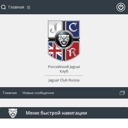
Главная
ойти
или
заре
Российский Jaguar
гист
Клуб
Jaguar Club Russia
рир
Главная
Новые сообщения
оват
ься
Меню быстрой навигации