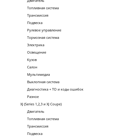
Двигатель
Топливная система
Трансмиссия
Подвеска
Рулевое управление
Тормозная система
Электрика
Освещение
Кузов
Салон
Мультимедиа
Выхлопная система
Диагностика + ТО и коды ошибок
Разное
XJ (Series 1,2,3 и XJ Coupe)
Двигатель
Топливная система
Трансмиссия
Подвеска