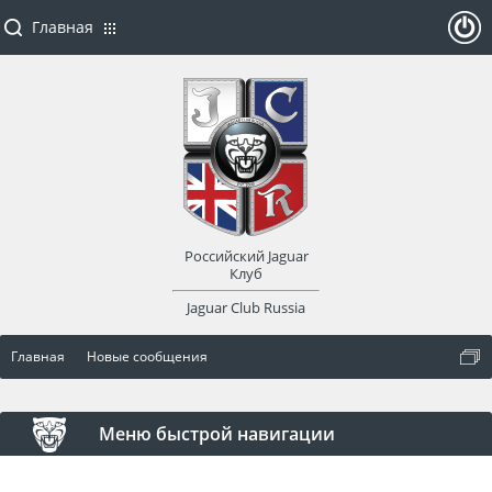
Главная
ойти
или
заре
Российский Jaguar
гист
Клуб
Jaguar Club Russia
рир
Главная
Новые сообщения
оват
ься
Меню быстрой навигации