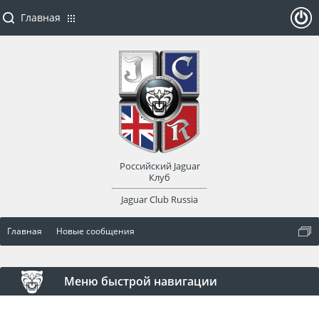
Главная
ойти
или
заре
Российский Jaguar
гист
Клуб
Jaguar Club Russia
рир
Главная
Новые сообщения
оват
ься
Меню быстрой навигации