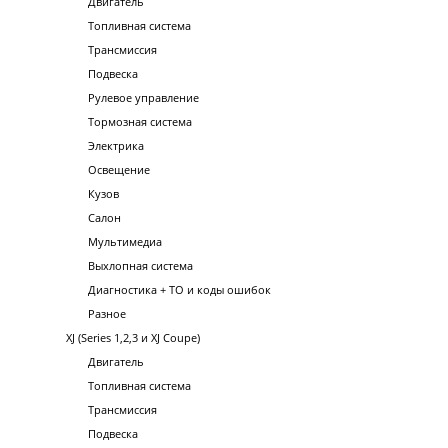
Двигатель
Топливная система
Трансмиссия
Подвеска
Рулевое управление
Тормозная система
Электрика
Освещение
Кузов
Салон
Мультимедиа
Выхлопная система
Диагностика + ТО и коды ошибок
Разное
XJ (Series 1,2,3 и XJ Coupe)
Двигатель
Топливная система
Трансмиссия
Подвеска