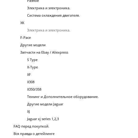
Разное
Электрика и электроника.
Система охлаждения двигателя.
XK
Электрика и электроника.
F-Pace
Другие модели
Запчасти на Ebay / Aliexpress
S Type
X-Type
XF
X308
X350/358
Тюнинг и Дополнительное оборудование.
Другие модели Jaguar
XJ
Jaguar xj series 1,2,3
FAQ перед покупкой.
Вся правда о детейлинге