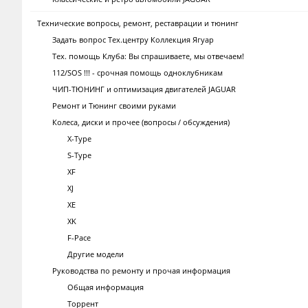
Технические вопросы, ремонт, реставрации и тюнинг
Задать вопрос Тех.центру Коллекция Ягуар
Тех. помощь Клуба: Вы спрашиваете, мы отвечаем!
112/SOS !!! - срочная помощь одноклубникам
ЧИП-ТЮНИНГ и оптимизация двигателей JAGUAR
Ремонт и Тюнинг своими руками
Колеса, диски и прочее (вопросы / обсуждения)
X-Type
S-Type
XF
XJ
XE
XK
F-Pace
Другие модели
Руководства по ремонту и прочая информация
Общая информация
Торрент