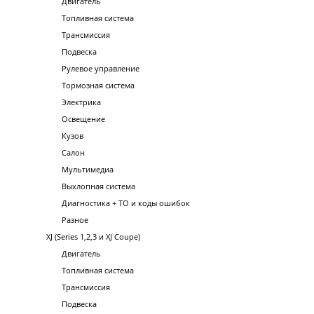
Двигатель
Топливная система
Трансмиссия
Подвеска
Рулевое управление
Тормозная система
Электрика
Освещение
Кузов
Салон
Мультимедиа
Выхлопная система
Диагностика + ТО и коды ошибок
Разное
XJ (Series 1,2,3 и XJ Coupe)
Двигатель
Топливная система
Трансмиссия
Подвеска