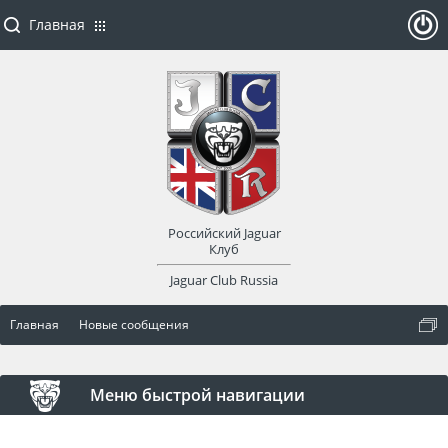
Главная
ойти
или
заре
Российский Jaguar
гист
Клуб
Jaguar Club Russia
рир
Главная
Новые сообщения
оват
ься
Меню быстрой навигации