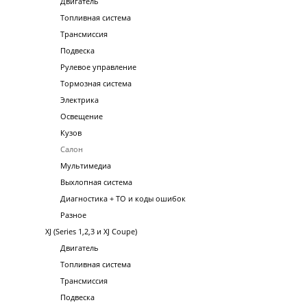
Двигатель
Топливная система
Трансмиссия
Подвеска
Рулевое управление
Тормозная система
Электрика
Освещение
Кузов
Салон
Мультимедиа
Выхлопная система
Диагностика + ТО и коды ошибок
Разное
XJ (Series 1,2,3 и XJ Coupe)
Двигатель
Топливная система
Трансмиссия
Подвеска