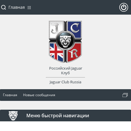
Главная
ойти
или
заре
Российский Jaguar
гист
Клуб
Jaguar Club Russia
рир
Главная
Новые сообщения
оват
ься
Меню быстрой навигации