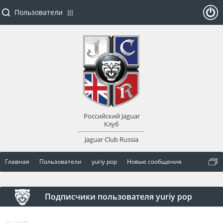
Пользователи
ойти
или
заре
Российский Jaguar
гист
Клуб
Jaguar Club Russia
рир
Главная
Пользователи
yuriy pop
Новые сообщения
оват
ься
Подписчики пользователя yuriy pop