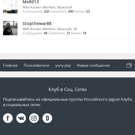
MeR013
Well-Known Member
, Мужской
Сообщения:
250
Симпатии:
490
Баллы:
63
Stopthewar88
Well-Known Member
, Женский, 38
Сообщения:
48
Симпатии:
72
Баллы:
18
Главная
Пользователи
yuriy pop
Новые сообщения
Клуб в Соц. Сетях
Подписывайтесь на официальные группы Российского Jaguar Клуба
в социальных сетях.