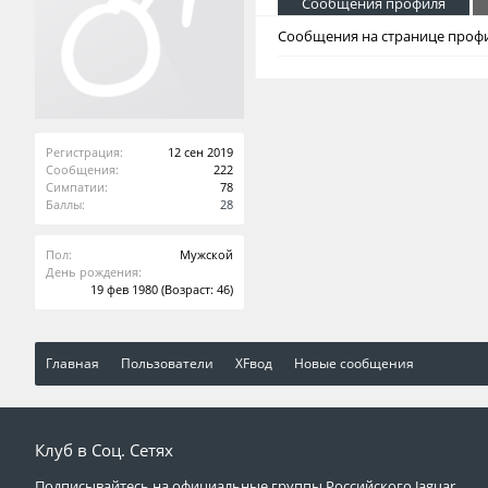
Сообщения профиля
Сообщения на странице профи
Регистрация:
12 сен 2019
Сообщения:
222
Симпатии:
78
Баллы:
28
Пол:
Мужской
День рождения:
19 фев 1980
(Возраст: 46)
Главная
Пользователи
XFвод
Новые сообщения
Клуб в Соц. Сетях
Подписывайтесь на официальные группы Российского Jaguar