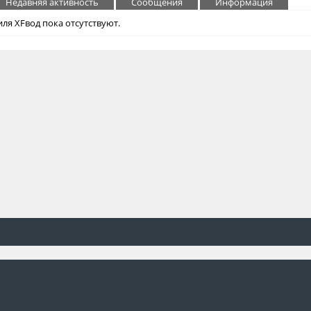
Недавняя активность
Сообщения
Информация
ля XFвод пока отсутствуют.