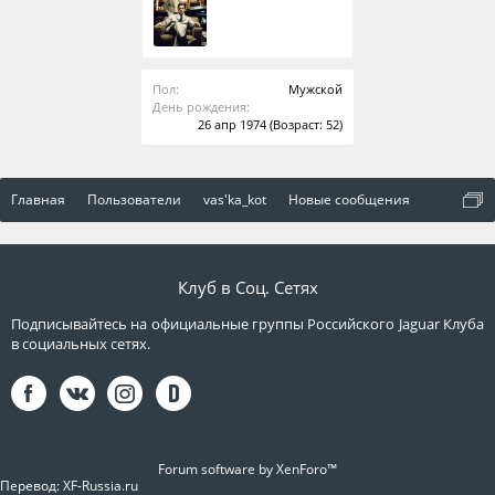
Пол:
Мужской
День рождения:
26 апр 1974
(Возраст: 52)
Главная
Пользователи
vas'ka_kot
Новые сообщения
Клуб в Соц. Сетях
Подписывайтесь на официальные группы Российского Jaguar Клуба
в социальных сетях.
Forum software by XenForo™
Перевод:
XF-Russia.ru