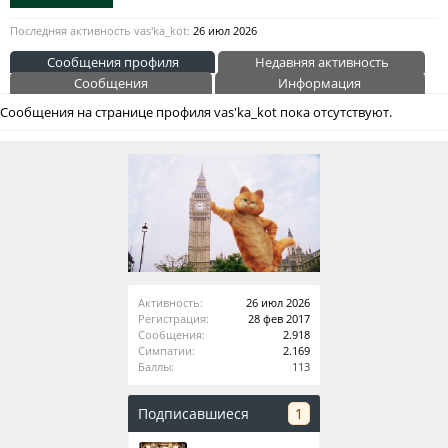
Последняя активность vas'ka_kot:
26 июл 2026
Сообщения профиля
Недавняя активность
Сообщения
Информация
Сообщения на странице профиля vas'ka_kot пока отсутствуют.
Активность:
26 июл 2026
Регистрация:
28 фев 2017
Сообщения:
2.918
Симпатии:
2.169
Баллы:
113
Подписавшиеся
1