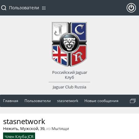
Пользователи
ойти
или
заре
Российский Jaguar
гист
Клуб
Jaguar Club Russia
рир
Главная
Пользователи
stasnetwork
Новые сообщения
оват
stasnetwork
ься
Нежить
, Мужской, 39,
из
Мытищи
Член Клуба JCR