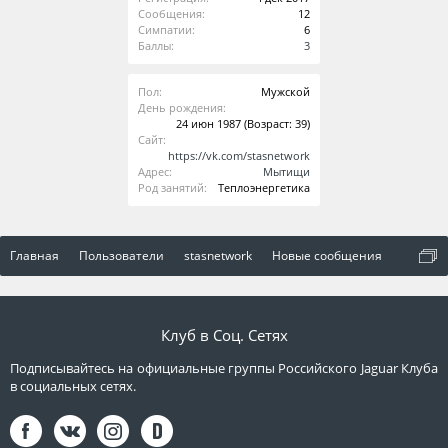
Сообщения:
12
Симпатии:
6
Баллы:
3
Пол:
Мужской
День рождения:
24 июн 1987
(Возраст: 39)
Сайт:
https://vk.com/stasnetwork
Адрес:
Мытищи
Род занятий:
Теплоэнергетика
Главная
Пользователи
stasnetwork
Новые сообщения
Клуб в Соц. Сетях
Подписывайтесь на официальные группы Российского Jaguar Клуба
в социальных сетях.