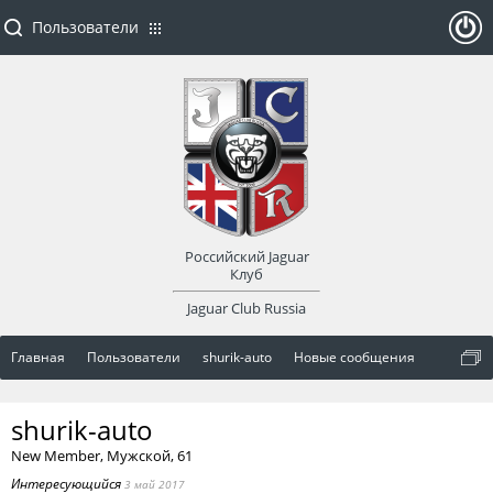
Пользователи
ойти
или
заре
Российский Jaguar
гист
Клуб
Jaguar Club Russia
рир
Главная
Пользователи
shurik-auto
Новые сообщения
оват
shurik-auto
ься
New Member
, Мужской, 61
Интересующийся
3 май 2017