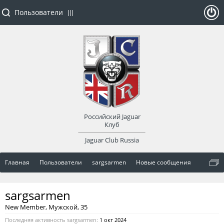
Пользователи
ойти
или
заре
Российский Jaguar
гист
Клуб
Jaguar Club Russia
рир
Главная
Пользователи
sargsarmen
Новые сообщения
оват
sargsarmen
ься
New Member
, Мужской, 35
Последняя активность sargsarmen:
1 окт 2024