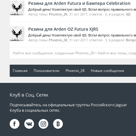
Резина для Arden Futura и бампера Celebration
Добрый день! Комплектую свой XJS. Встал вопрос правильного вы
Автор темы:
Phoenix_2K
,
31 окт 2017
, ответов - 0, в разделе:
XJS
Резина для Arden OZ Futura XJRS
Добрый день! Комплектую свой XJS. Встал вопрос правильного вы
Автор темы:
Phoenix_2K
,
31 окт 2017
, ответов - 3, в разделе:
Вопро
Найти все сообщения, созданные Phoenix_2K
Найти все темы, соз
Главная
Пользователи
Phoenix_2K
Новые сообщения
Клуб в Соц. Сетях
Подписывайтесь на официальные группы Российского Jaguar
Клуба в социальных сетях.