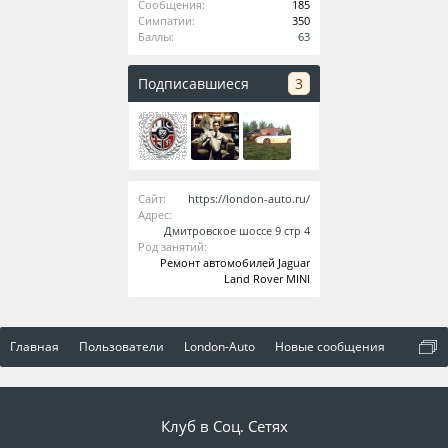
Сообщения:
185
Симпатии:
350
Баллы:
63
Подписавшиеся
3
Сайт:
https://london-auto.ru/
Адрес:
Дмитровское шоссе 9 стр 4
Род занятий:
Ремонт автомобилей Jaguar
Land Rover MINI
Главная
Пользователи
London-Auto
Новые сообщения
Клуб в Соц. Сетях