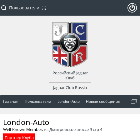
Пользователи
ойти
или
заре
Российский Jaguar
гист
Клуб
Jaguar Club Russia
рир
Главная
Пользователи
London-Auto
Новые сообщения
оват
London-Auto
ься
Well-Known Member
,
из
Дмитровское шоссе 9 стр 4
Партнер Клуба