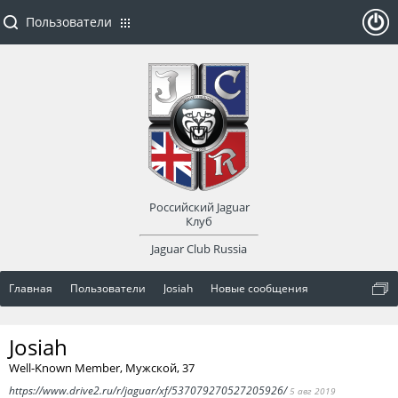
Пользователи
ойти
или
заре
Российский Jaguar
гист
Клуб
Jaguar Club Russia
рир
Главная
Пользователи
Josiah
Новые сообщения
оват
Josiah
ься
Well-Known Member
, Мужской, 37
https://www.drive2.ru/r/jaguar/xf/537079270527205926/
5 авг 2019