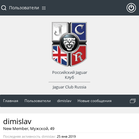
Пользователи
ойти
или
заре
Российский Jaguar
гист
Клуб
Jaguar Club Russia
рир
Главная
Пользователи
dimislav
Новые сообщения
оват
dimislav
ься
New Member
, Мужской, 49
Последняя активность dimislav:
25 янв 2019