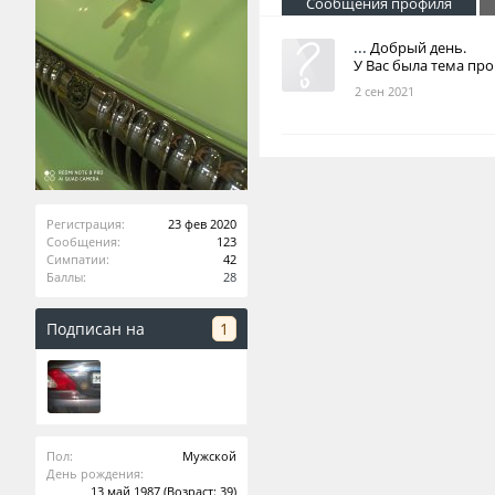
Сообщения профиля
...
Добрый день.
У Вас была тема пр
2 сен 2021
Регистрация:
23 фев 2020
Сообщения:
123
Симпатии:
42
Баллы:
28
Подписан на
1
Пол:
Мужской
День рождения:
13 май 1987
(Возраст: 39)