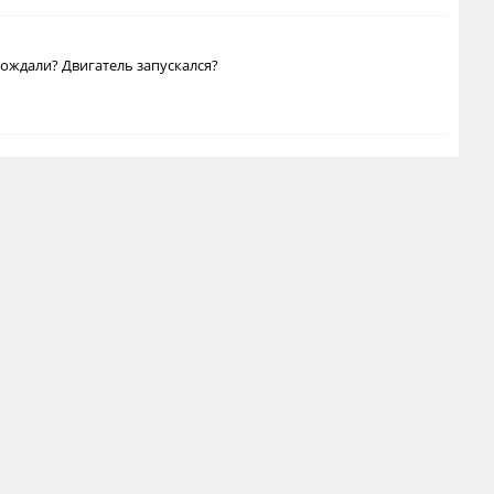
вождали? Двигатель запускался?
Gileev Anton