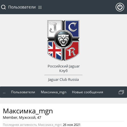
Пользователи
ойти
или
заре
Российский Jaguar
гист
Клуб
Jaguar Club Russia
рир
...
Пользователи
Максимка_mgn
Новые сообщения
оват
Максимка_mgn
ься
Member
, Мужской, 47
Последняя активность Максимка_mgn:
26 ноя 2021